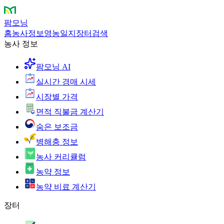
팜모닝
홈
농사정보
영농일지
장터
검색
농사 정보
팜모닝 AI
실시간 경매 시세
시장별 가격
면적 직불금 계산기
숨은 보조금
병해충 정보
농사 커리큘럼
농약 정보
농약 비료 계산기
장터