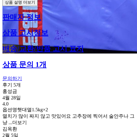
상품 설명 더보기
판매자 정보
상품 고시정보
배송/교환/반품 고시 표지
상품 문의 1개
문의하기
후기 5개
홍성금
4월 28일
4.0
옵션명
햇대멸1.5kg×2
멸치가 많이 짜지 않고 맛있어요 고추장에 찍어서 술안주나 그
냥 ...
더보기
김옥환
2월 5일