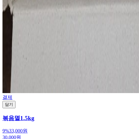
결제
담기
볶음멸1.5kg
9%
33,000원
30,000원