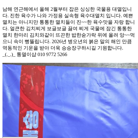
남해 연근해에서 올해 2월부터 잡은 싱싱한 국물용 대멸입니
다. 진한 육수가 나와 가정용 실속형 육수대멸치 입니다. 예쁜
멸치는 아니지만 통통한 멸치들이 진~~한 육수맛을 자랑 합니
다. 얼큰한 김치찌게 보글보글 끓여 찌게 국물에 잠긴 통통한
멸치 한마리 김치와같이 뜨끈한 밥한숟가락 위에 올려 앙~~먹
으니 속이 뻥뚤립니다. 2026년 병오년의 붉은 말의 해인 만큼
역동적인 기운을 받아 더욱 승승장구하시길 기원합니다.
_(._.)_ 통멸이샵 010 9772 5266