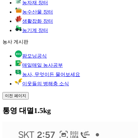
농자재 장터
농수산물 장터
생활잡화 장터
농기계 장터
농사 게시판
팜모닝공식
매일매일 농사공부
농사, 무엇이든 물어보세요
이웃들의 병해충 소식
이전 페이지
통영 대멸1.5kg