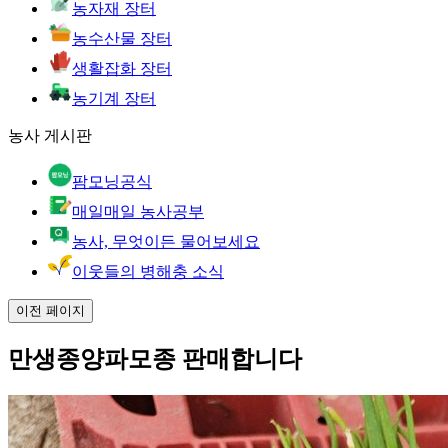
농자재 장터
농수산물 장터
생활잡화 장터
농기계 장터
농사 게시판
팜모닝공식
매일매일 농사공부
농사, 무엇이든 물어보세요
이웃들의 병해충 소식
이전 페이지
만생종양파모종 판매합니다