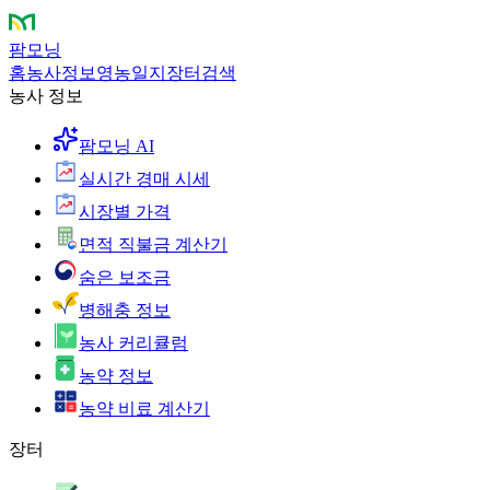
팜모닝
홈
농사정보
영농일지
장터
검색
농사 정보
팜모닝 AI
실시간 경매 시세
시장별 가격
면적 직불금 계산기
숨은 보조금
병해충 정보
농사 커리큘럼
농약 정보
농약 비료 계산기
장터