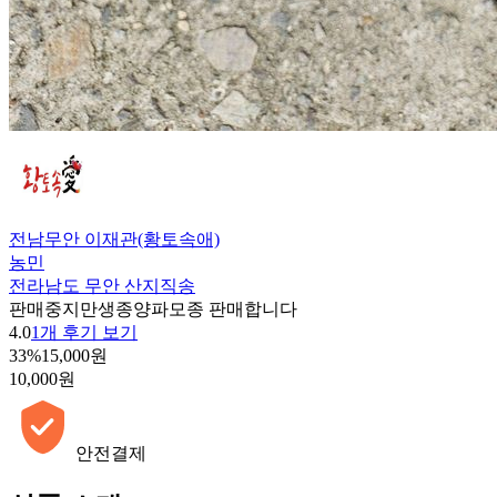
전남무안 이재관(황토속애)
농민
전라남도 무안 산지직송
판매중지
만생종양파모종 판매합니다
4.0
1개 후기 보기
33%
15,000원
10,000원
안전결제