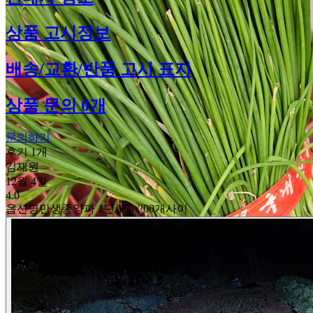
상품 고시정보
배송/교환/반품 고시 표지
상품 문의 0개
문의하기
후기 1개
김재원
12월 4일
4.0
옵션명
만생종양파 1단 150-200개사이