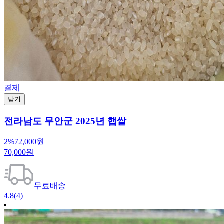
결제
담기
전라남도 무안군 2025년 햅쌀
2%
72,000원
70,000원
무료배송
4.8
(4)