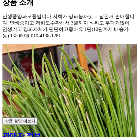
상품 소개
만생종양파모종입니다 저희가 양파농사짓고 남은거 판매합니
다. 만생종이고 저희도수확해서 3월까지 놔둬도 부패가많이
안생기고 양파자체가 단단하고좋아요 1단(10단까지 배송가
능) 1ㅇ000원 010-4138-1281
상품 설명 더보기
판매자 정보