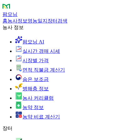
팜모닝
홈
농사정보
영농일지
장터
검색
농사 정보
팜모닝 AI
실시간 경매 시세
시장별 가격
면적 직불금 계산기
숨은 보조금
병해충 정보
농사 커리큘럼
농약 정보
농약 비료 계산기
장터