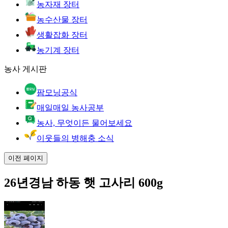
농자재 장터
농수산물 장터
생활잡화 장터
농기계 장터
농사 게시판
팜모닝공식
매일매일 농사공부
농사, 무엇이든 물어보세요
이웃들의 병해충 소식
이전 페이지
26년경남 하동 햇 고사리 600g