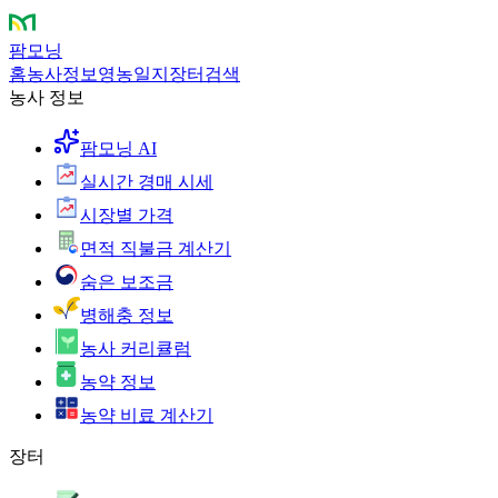
팜모닝
홈
농사정보
영농일지
장터
검색
농사 정보
팜모닝 AI
실시간 경매 시세
시장별 가격
면적 직불금 계산기
숨은 보조금
병해충 정보
농사 커리큘럼
농약 정보
농약 비료 계산기
장터