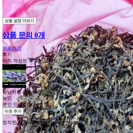
상품 설명 더보기
상품 문의 0개
문의하기
후기
아직 작성된 후기가 없어요
경남하동 하동베리굿베리팜
농민
본인 인증
이웃 추가
정직한 먹거리로 보답하는 농민의 마음 농심!!🙂