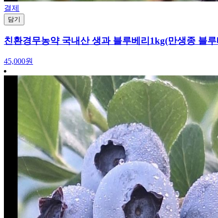
결제
담기
친환경무농약 국내산 생과 블루베리1kg(만생종 블루
45,000원