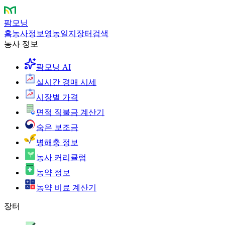
팜모닝
홈
농사정보
영농일지
장터
검색
농사 정보
팜모닝 AI
실시간 경매 시세
시장별 가격
면적 직불금 계산기
숨은 보조금
병해충 정보
농사 커리큘럼
농약 정보
농약 비료 계산기
장터