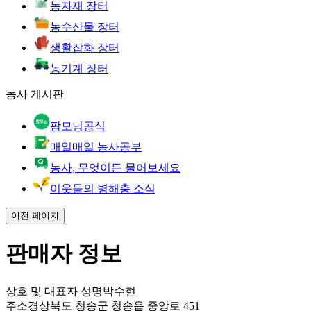
농자재 장터
농수산물 장터
생활잡화 장터
농기계 장터
농사 게시판
팜모닝공식
매일매일 농사공부
농사, 무엇이든 물어보세요
이웃들의 병해충 소식
이전 페이지
판매자 정보
상호 및 대표자 성명
박수현
주소
경상북도 청송군 청송읍 중앙로 451