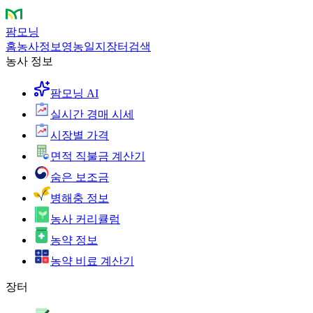
팜모닝
홈
농사정보
영농일지
장터
검색
농사 정보
팜모닝 AI
실시간 경매 시세
시장별 가격
면적 직불금 계산기
숨은 보조금
병해충 정보
농사 커리큘럼
농약 정보
농약 비료 계산기
장터