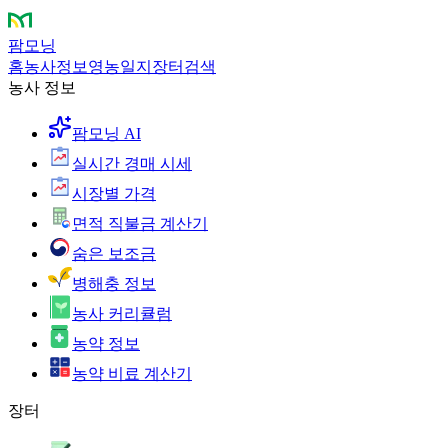
팜모닝
홈
농사정보
영농일지
장터
검색
농사 정보
팜모닝 AI
실시간 경매 시세
시장별 가격
면적 직불금 계산기
숨은 보조금
병해충 정보
농사 커리큘럼
농약 정보
농약 비료 계산기
장터