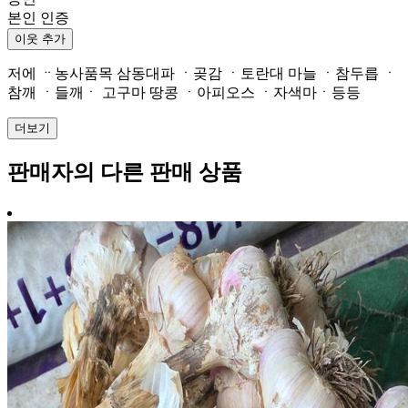
본인 인증
이웃 추가
저에 ᆢ농사품목 삼동대파 ㆍ곶감 ㆍ토란대 마늘 ㆍ참두릅 ㆍ
참깨 ㆍ들깨ㆍ 고구마 땅콩 ㆍ아피오스 ㆍ자색마ㆍ등등
더보기
판매자의 다른 판매 상품