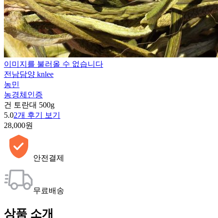
이미지를 불러올 수 없습니다
전남담양 knlee
농민
농경체인증
건 토란대 500g
5.0
2개 후기 보기
28,000원
안전결제
무료배송
상품 소개