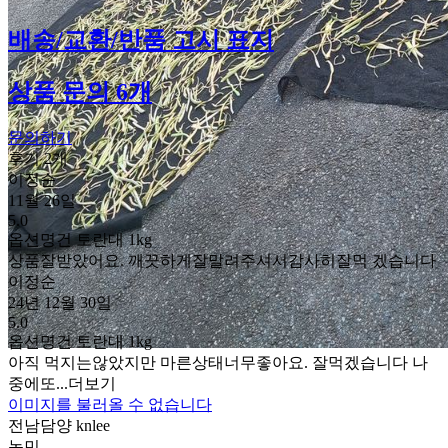
배송/교환/반품 고시 표지
상품 문의 6개
문의하기
후기 2개
이정순
11월 26일
5.0
옵션명
건 토란대 1kg
상품잘받았어요. 깨끗하게잘말려주셔서감사히잘먹 겠습니다
이정순
24년 12월 30일
5.0
옵션명
건 토란대 1kg
아직 먹지는않았지만 마른상태너무좋아요. 잘먹겠습니다 나
중에또...
더보기
이미지를 불러올 수 없습니다
전남담양 knlee
농민