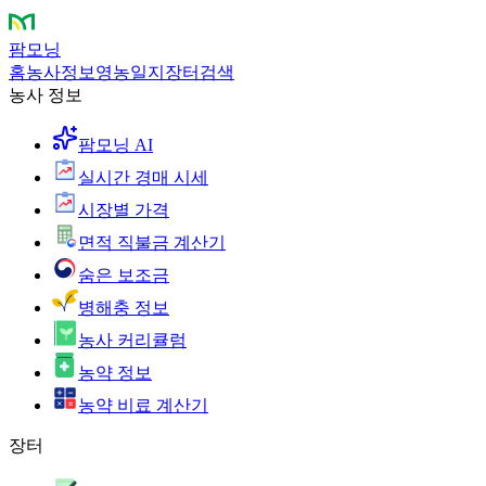
팜모닝
홈
농사정보
영농일지
장터
검색
농사 정보
팜모닝 AI
실시간 경매 시세
시장별 가격
면적 직불금 계산기
숨은 보조금
병해충 정보
농사 커리큘럼
농약 정보
농약 비료 계산기
장터