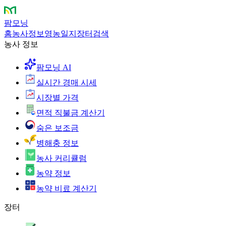
팜모닝
홈
농사정보
영농일지
장터
검색
농사 정보
팜모닝 AI
실시간 경매 시세
시장별 가격
면적 직불금 계산기
숨은 보조금
병해충 정보
농사 커리큘럼
농약 정보
농약 비료 계산기
장터