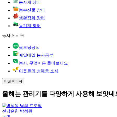
농자재 장터
농수산물 장터
생활잡화 장터
농기계 장터
농사 게시판
팜모닝공식
매일매일 농사공부
농사, 무엇이든 물어보세요
이웃들의 병해충 소식
이전 페이지
올해는 관리기를 다양하게 사용해 보앗네
전남순천 박성원
농민