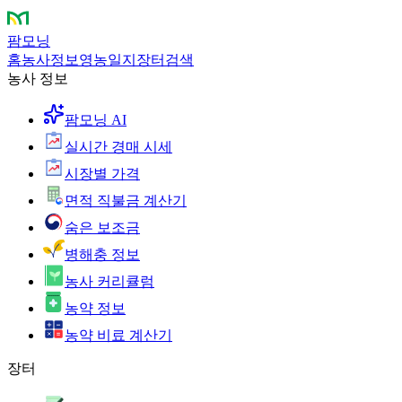
팜모닝
홈
농사정보
영농일지
장터
검색
농사 정보
팜모닝 AI
실시간 경매 시세
시장별 가격
면적 직불금 계산기
숨은 보조금
병해충 정보
농사 커리큘럼
농약 정보
농약 비료 계산기
장터