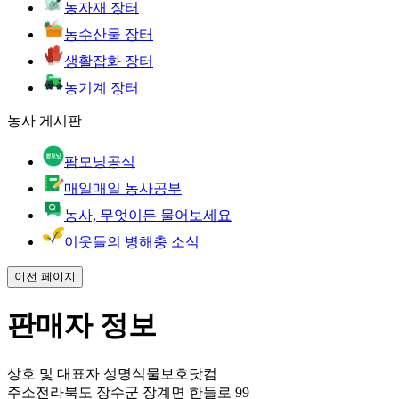
농자재 장터
농수산물 장터
생활잡화 장터
농기계 장터
농사 게시판
팜모닝공식
매일매일 농사공부
농사, 무엇이든 물어보세요
이웃들의 병해충 소식
이전 페이지
판매자 정보
상호 및 대표자 성명
식물보호닷컴
주소
전라북도 장수군 장계면 한들로 99