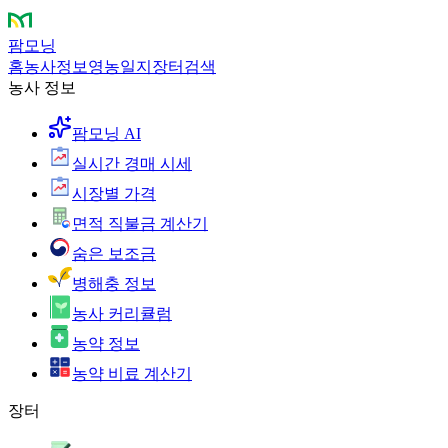
팜모닝
홈
농사정보
영농일지
장터
검색
농사 정보
팜모닝 AI
실시간 경매 시세
시장별 가격
면적 직불금 계산기
숨은 보조금
병해충 정보
농사 커리큘럼
농약 정보
농약 비료 계산기
장터