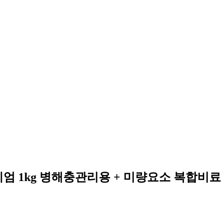
미엄 1kg 병해충관리용 + 미량요소 복합비료 