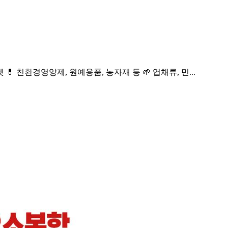
💊 친환경영양제, 원예용품, 농자재 등 🌱 엽채류, 민...