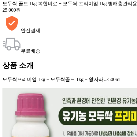
모두싹 골드 1kg 복합비료 + 모두싹 프리미엄 1kg 병해충관리용
25,000원
안전결제
무료배송
상품 소개
모두싹프리미엄 1kg + 모두싹골드 1kg + 왕자라나500ml