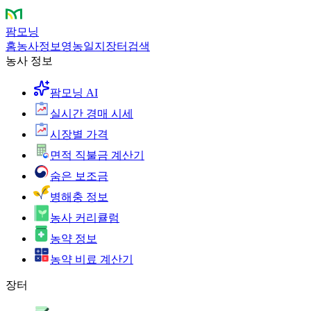
팜모닝
홈
농사정보
영농일지
장터
검색
농사 정보
팜모닝 AI
실시간 경매 시세
시장별 가격
면적 직불금 계산기
숨은 보조금
병해충 정보
농사 커리큘럼
농약 정보
농약 비료 계산기
장터