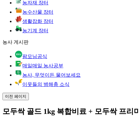
농자재 장터
농수산물 장터
생활잡화 장터
농기계 장터
농사 게시판
팜모닝공식
매일매일 농사공부
농사, 무엇이든 물어보세요
이웃들의 병해충 소식
이전 페이지
모두싹 골드 1kg 복합비료 + 모두싹 프리