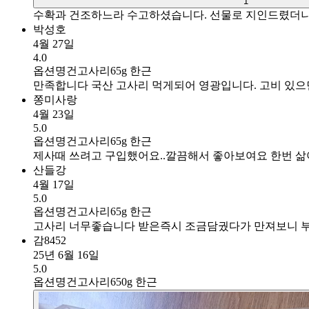
1
수확과 건조하느라 수고하셨습니다. 선물로 지인드렸더니 건
박성호
4월 27일
4.0
옵션명
건고사리65g 한근
만족합니다 국산 고사리 먹게되어 영광입니다. 고비 있으면 
쫑미사랑
4월 23일
5.0
옵션명
건고사리65g 한근
제사때 쓰려고 구입했어요..깔끔해서 좋아보여요 한번 삶아 
산들강
4월 17일
5.0
옵션명
건고사리65g 한근
고사리 너무좋습니다 받은즉시 조금담궜다가 만져보니 부
감8452
25년 6월 16일
5.0
옵션명
건고사리650g 한근