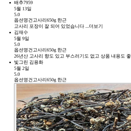
배추7959
5월 13일
5.0
옵션명
건고사리650g 한근
고사리 포장이 잘 되어 있었습니다 ...
더보기
김재수
5월 9일
5.0
옵션명
건고사리650g 한근
26년산 고사리 향도 있고 부스러기도 없고 상품 내용도 좋아
빛그린 김용화
5월 2일
5.0
옵션명
건고사리650g 한근