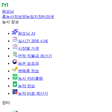
팜모닝
홈
농사정보
영농일지
장터
검색
농사 정보
팜모닝 AI
실시간 경매 시세
시장별 가격
면적 직불금 계산기
숨은 보조금
병해충 정보
농사 커리큘럼
농약 정보
농약 비료 계산기
장터