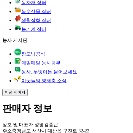
농자재 장터
농수산물 장터
생활잡화 장터
농기계 장터
농사 게시판
팜모닝공식
매일매일 농사공부
농사, 무엇이든 물어보세요
이웃들의 병해충 소식
이전 페이지
판매자 정보
상호 및 대표자 성명
김종근
주소
충청남도 서산시 대산읍 구진로 32-22