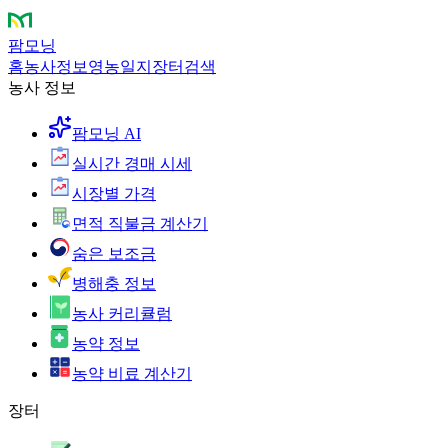
팜모닝
홈
농사정보
영농일지
장터
검색
농사 정보
팜모닝 AI
실시간 경매 시세
시장별 가격
면적 직불금 계산기
숨은 보조금
병해충 정보
농사 커리큘럼
농약 정보
농약 비료 계산기
장터