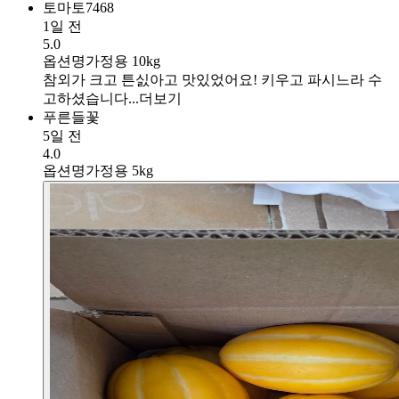
토마토7468
1일 전
5.0
옵션명
가정용 10kg
참외가 크고 튼싨아고 맛있었어요! 키우고 파시느라 수
고하셨습니다...
더보기
푸른들꽃
5일 전
4.0
옵션명
가정용 5kg