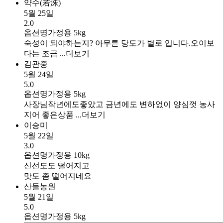
약수(若洙)
5월 25일
2.0
옵션명
가정용 5kg
숙성이 되야하는지? 아무튼 당도가 별로 입니다.오이보
다는 조금 ...
더보기
김관중
5월 24일
5.0
옵션명
가정용 5kg
사장님작년에도좋았고 금년에도 변하없이 양심껏 농사
지어 좋은상품 ...
더보기
이승미
5월 22일
3.0
옵션명
가정용 10kg
신선도도 떨어지고
맛도 좀 떨어지네요
산들농원
5월 21일
5.0
옵션명
가정용 5kg