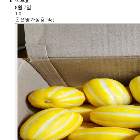
박은희
8월 7일
1.0
옵션명
가정용 5kg