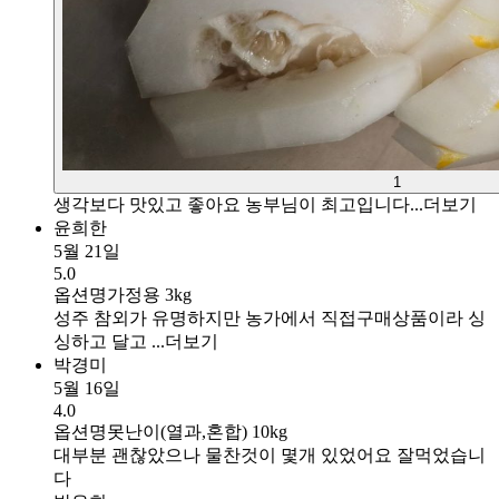
1
생각보다 맛있고 좋아요 농부님이 최고입니다...
더보기
윤희한
5월 21일
5.0
옵션명
가정용 3kg
성주 참외가 유명하지만 농가에서 직접구매상품이라 싱
싱하고 달고 ...
더보기
박경미
5월 16일
4.0
옵션명
못난이(열과,혼합) 10kg
대부분 괜찮았으나 물찬것이 몇개 있었어요 잘먹었습니
다