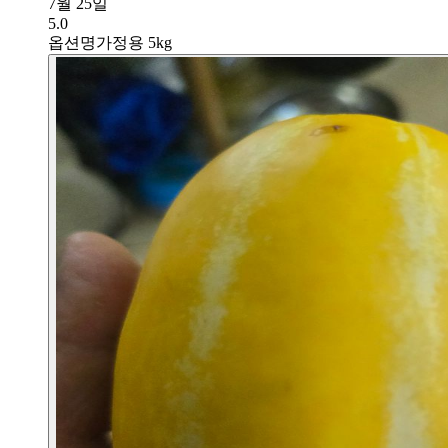
7월 25일
5.0
옵션명
가정용 5kg