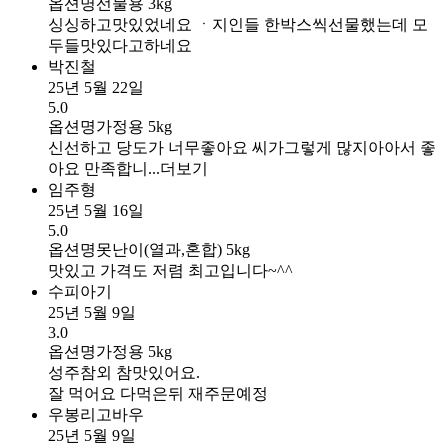
옵션명
선물용 3kg
싱싱하고맛있었네요 ㆍ지인들 한박스씩선물했는데 모
두들맛있다고하네요
박진철
25년 5월 22일
5.0
옵션명
가정용 5kg
신선하고 당도가 너무좋아요 씨가그렇게 많지아아서 좋
아요 만족합니...
더보기
임주형
25년 5월 16일
5.0
옵션명
못난이(열과,혼합) 5kg
맛있고 가격도 저렴 최고입니다~^^
수피아기
25년 5월 9일
3.0
옵션명
가정용 5kg
성주참외 참맛있어요.
잘 먹어요 다먹은뒤 재주문예정
우봉리고바우
25년 5월 9일