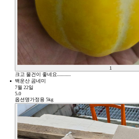
1
크고 물건이 좋네요...........
백운산 곰네미
7월 22일
5.0
옵션명
가정용 5kg