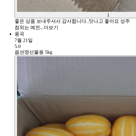
1
좋은 상품 보내주셔서 감사합니다 ,맛나고 좋아요 성주
참외는 예전...
더보기
풍곡
7월 21일
5.0
옵션명
선물용 5kg