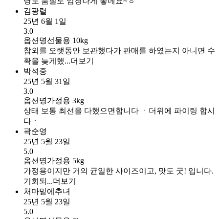
당도 품질도 엄청나게 좋네요~ㅎ
김광렬
25년 6월 1일
3.0
옵션명
선물용 10kg
참외를 오랫동안 보관했다가 판매를 하였는지 아니면 수
확을 늦게했...
더보기
박석중
25년 5월 31일
3.0
옵션명
가정용 3kg
상태 보통 최선을 다했으면합니다 ㆍ더위에 파이팅 합시
다ㆍ
곽순영
25년 5월 23일
5.0
옵션명
가정용 5kg
가정용이지만 거의 균일한 사이즈이고, 맛도 굿! 입니다.
기회되...
더보기
처마밑에추녀
25년 5월 23일
5.0