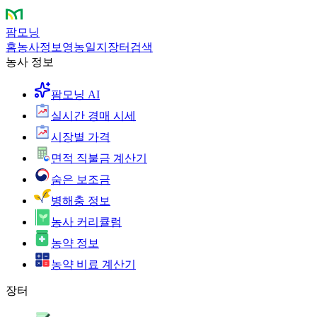
팜모닝
홈
농사정보
영농일지
장터
검색
농사 정보
팜모닝 AI
실시간 경매 시세
시장별 가격
면적 직불금 계산기
숨은 보조금
병해충 정보
농사 커리큘럼
농약 정보
농약 비료 계산기
장터