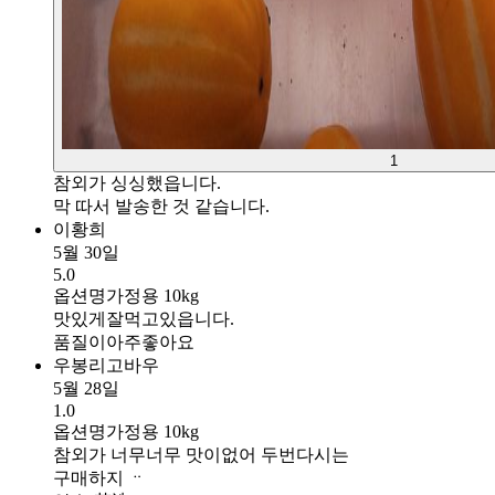
1
참외가 싱싱했읍니다.
막 따서 발송한 것 같습니다.
이황희
5월 30일
5.0
옵션명
가정용 10kg
맛있게잘먹고있읍니다.
품질이아주좋아요
우봉리고바우
5월 28일
1.0
옵션명
가정용 10kg
참외가 너무너무 맛이없어 두번다시는
구매하지 ᆢ