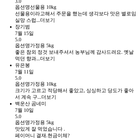
3.0
옵션명
선물용 10kg
선물용이라고해서 주문을 했는데 생각보다 맛은 별로임
실망 스럽...
더보기
장기범
7월 15일
5.0
옵션명
가정용 5kg
좋은 참외 정것 보내주셔서 농부님께 감사드려요. 옛날
먹던 향과...
더보기
유은봉
7월 11일
5.0
옵션명
가정용 10kg
크기가 고르고 적당해서 좋았고, 싱싱하고 당도가 좋아
서 계속 구...
더보기
백운산 곰네미
7월 10일
5.0
옵션명
가정용 5kg
맛있게 잘 먹었습니다 .
페이머니 결재.현금이체?