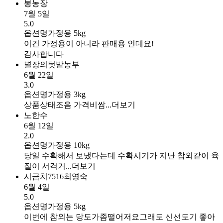
봉농장
7월 5일
5.0
옵션명
가정용 5kg
이건 가정용이 아니라 판매용 인데요!
감사합니다
별장의텃밭농부
6월 22일
3.0
옵션명
가정용 3kg
상품상태조음 가격비쌈...
더보기
노한수
6월 12일
2.0
옵션명
가정용 10kg
당일 수확해서 보냈다는데 수확시기가 지난 참외같이 육
질이 서걱거...
더보기
시금치7516최영숙
6월 4일
5.0
옵션명
가정용 5kg
이번에 참외는 당도가좀떨어저요그래도 신선도기 좋아