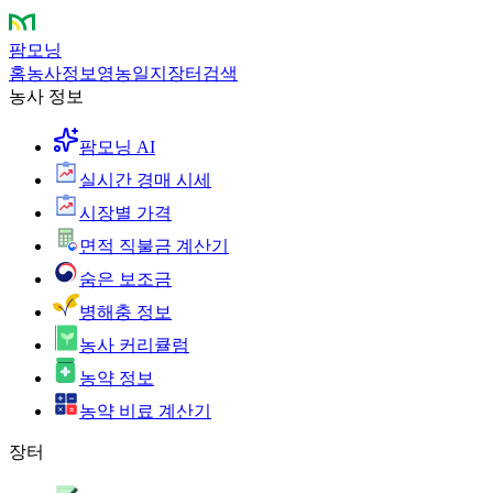
팜모닝
홈
농사정보
영농일지
장터
검색
농사 정보
팜모닝 AI
실시간 경매 시세
시장별 가격
면적 직불금 계산기
숨은 보조금
병해충 정보
농사 커리큘럼
농약 정보
농약 비료 계산기
장터