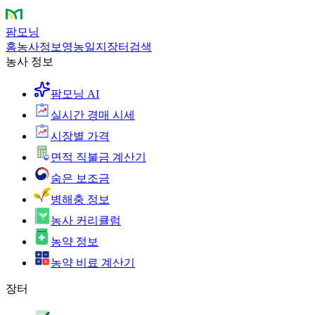
팜모닝
홈
농사정보
영농일지
장터
검색
농사 정보
팜모닝 AI
실시간 경매 시세
시장별 가격
면적 직불금 계산기
숨은 보조금
병해충 정보
농사 커리큘럼
농약 정보
농약 비료 계산기
장터