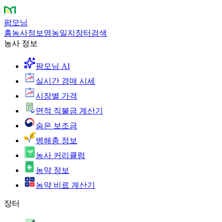
팜모닝
홈
농사정보
영농일지
장터
검색
농사 정보
팜모닝 AI
실시간 경매 시세
시장별 가격
면적 직불금 계산기
숨은 보조금
병해충 정보
농사 커리큘럼
농약 정보
농약 비료 계산기
장터