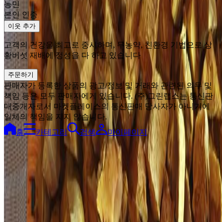
농민
본인 인증
이웃 추가
고객의 건강을 최고로 중시하며, 무농약, 친환경 기법으로 상
황버섯 재배에 정성을 다 하고 있습니다
주문하기
판매자가 등록한 상품의 광고/정보 및 거래와 관련된 의무 및
책임 등은 모두 판매자에게 있습니다. (주)그린랩스는 통신판
매중개자로서 마켓플레이스의 통신판매 당사자가 아니기에
일체의 책임을 지지 않습니다.
홈
카테고리
검색
마이페이지