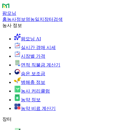
팜모닝
홈
농사정보
영농일지
장터
검색
농사 정보
팜모닝 AI
실시간 경매 시세
시장별 가격
면적 직불금 계산기
숨은 보조금
병해충 정보
농사 커리큘럼
농약 정보
농약 비료 계산기
장터