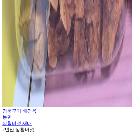
경북구미 배경옥
농민
상황버섯 재배
2년산 상황버섯