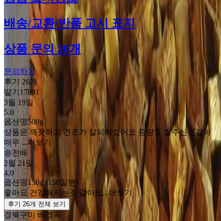
배송/교환/반품 고시 표지
상품 문의 20개
문의하기
후기 26개
딸기17891
3월 19일
5.0
옵션명
500g
상품은 깨끗하고 건조가 잘되어젔어요 중량도 잘주신것같아
매우 ...
더보기
송전배
2월 21일
4.0
옵션명
150g (150일분)
좋아요 건강해지는것 같아요...
더보기
후기 26개 전체 보기
경북구미 배경옥