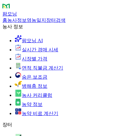
팜모닝
홈
농사정보
영농일지
장터
검색
농사 정보
팜모닝 AI
실시간 경매 시세
시장별 가격
면적 직불금 계산기
숨은 보조금
병해충 정보
농사 커리큘럼
농약 정보
농약 비료 계산기
장터