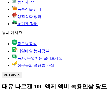
농자재 장터
농수산물 장터
생활잡화 장터
농기계 장터
농사 게시판
팜모닝공식
매일매일 농사공부
농사, 무엇이든 물어보세요
이웃들의 병해충 소식
이전 페이지
대유 나르겐 10L 액제 액비 녹용인삼 당도