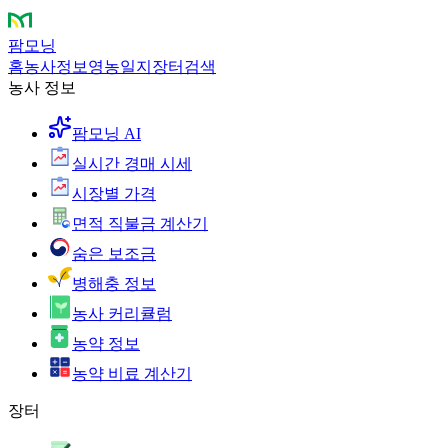
팜모닝
홈
농사정보
영농일지
장터
검색
농사 정보
팜모닝 AI
실시간 경매 시세
시장별 가격
면적 직불금 계산기
숨은 보조금
병해충 정보
농사 커리큘럼
농약 정보
농약 비료 계산기
장터