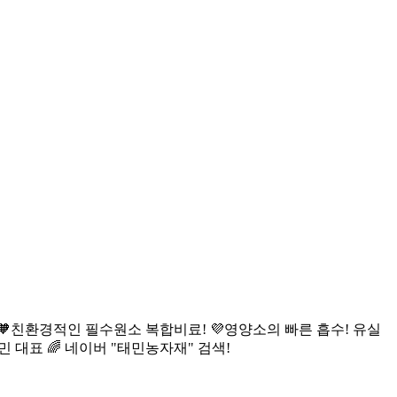
 녹용 대유 나르겐! 🧡친환경적인 필수원소 복합비료! 💜영양소의 빠른 흡수! 유실
8693 김태민 대표 🌈 네이버 "태민농자재" 검색!