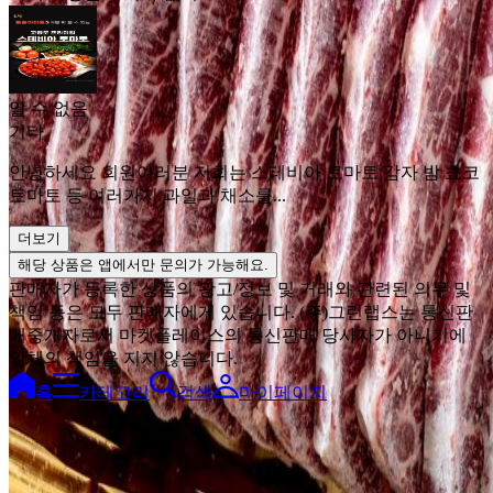
알 수 없음
기타
안녕하세요 회원여러분 저희는 스테비아 토마토 감자 밤 쵸코
토마토 등 여러가지 과일과 채소를...
더보기
해당 상품은 앱에서만 문의가 가능해요.
판매자가 등록한 상품의 광고/정보 및 거래와 관련된 의무 및
책임 등은 모두 판매자에게 있습니다. (주)그린랩스는 통신판
매중개자로서 마켓플레이스의 통신판매 당사자가 아니기에
일체의 책임을 지지 않습니다.
홈
카테고리
검색
마이페이지