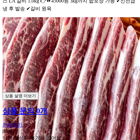
스 LA 갈비 1.0kg 👉⏩️45000원 3kg까지 합포장 가능 ✔신선급
냉 후 발송 ✔갈비 원육
상품 설명 더보기
상품 문의 0개
문의하기
후기
아직 작성된 후기가 없어요