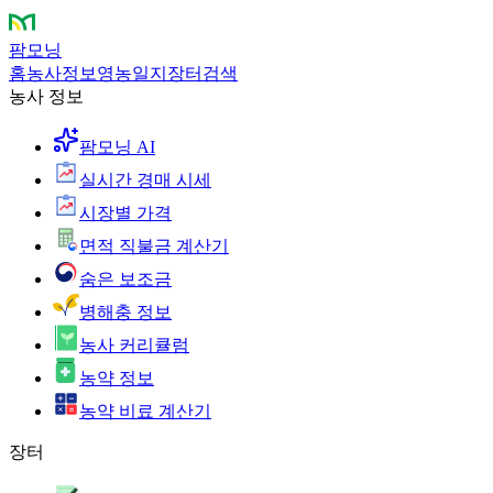
팜모닝
홈
농사정보
영농일지
장터
검색
농사 정보
팜모닝 AI
실시간 경매 시세
시장별 가격
면적 직불금 계산기
숨은 보조금
병해충 정보
농사 커리큘럼
농약 정보
농약 비료 계산기
장터