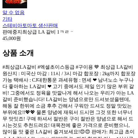
알 수 없음
기타
스테비아토마토 생산판매
판매중지
최상급 LA 갈비 1ㅋㄹᆢ
45,000원
상품 소개
#최상급LA갈비 #엑셀초이스등급 #구이용 💙 최상급 LA갈비
원산지 : 미국산 마감 : 11시 / 3시 마감 합포장 : 2kg까지 합포장
가능 택배사 : CJ대한통운 과세유형 : 면세 ❤ 남녀노소 누구나
다 좋아하는 LA갈비 ❤ 고기 중에서도 제일 인기 많은 부위 갈
비! 그중에서도 정육을 맛깔나게 해서 나오는 우리가 아는 LA
갈비 준비했습니다! LA갈비는 양념으로만 드셔보셨을텐데,
해동 잘 한뒤에 소금 후추 간해서 구워만 드셔도 정말 맛있는
부위에요!!💖💖 물론 양념에 재워서 드시면 그것 또한 너무너
무 맛잇죠! 구매 하셔서 절반은 구이 절반은 양념으로 해서 드
시는것도 추천드려요! 대목전에 좋은 가격으로 준비했으니,
많이들 맛 좋은 LA갈비 즐겨보세요!😍😍 판매가: 최고급 초이