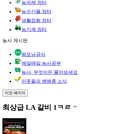
농자재 장터
농수산물 장터
생활잡화 장터
농기계 장터
농사 게시판
팜모닝공식
매일매일 농사공부
농사, 무엇이든 물어보세요
이웃들의 병해충 소식
이전 페이지
최상급 LA 갈비 1ㅋㄹᆢ