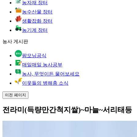
농자재 장터
농수산물 장터
생활잡화 장터
농기계 장터
농사 게시판
팜모닝공식
매일매일 농사공부
농사, 무엇이든 물어보세요
이웃들의 병해충 소식
이전 페이지
전라미(득량만간척지쌀)~마늘~서리태등