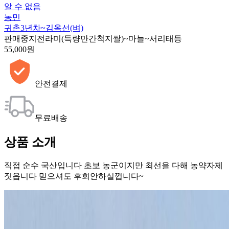
알 수 없음
농민
귀촌3년차~김옥선(벼)
판매중지
전라미(득량만간척지쌀)~마늘~서리태등
55,000원
안전결제
무료배송
상품 소개
직접 순수 국산입니다 초보 농군이지만 최선을 다해 농약자제
짓읍니다 믿으셔도 후회안하실껍니다~