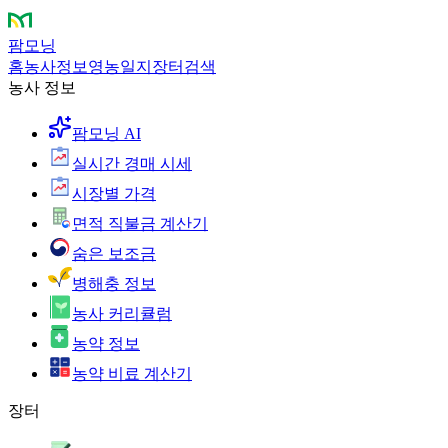
팜모닝
홈
농사정보
영농일지
장터
검색
농사 정보
팜모닝 AI
실시간 경매 시세
시장별 가격
면적 직불금 계산기
숨은 보조금
병해충 정보
농사 커리큘럼
농약 정보
농약 비료 계산기
장터