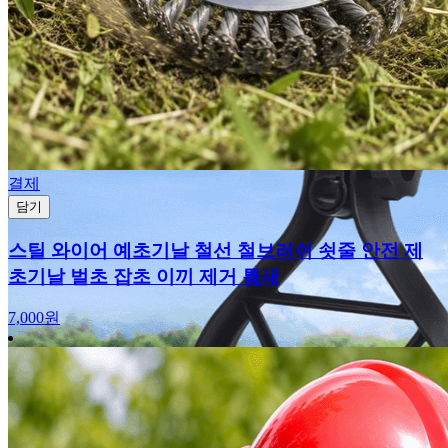
결제
담기
스틸 와이어 예초기날 철선 철브러쉬 쇳줄 안전 제
초기날 벌초 잡초 이끼 제거 틈새
7,000원