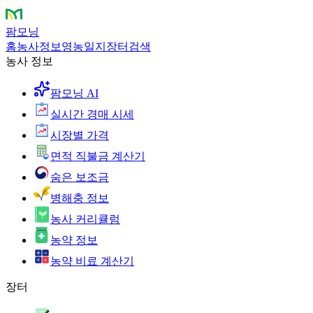
팜모닝
홈
농사정보
영농일지
장터
검색
농사 정보
팜모닝 AI
실시간 경매 시세
시장별 가격
면적 직불금 계산기
숨은 보조금
병해충 정보
농사 커리큘럼
농약 정보
농약 비료 계산기
장터