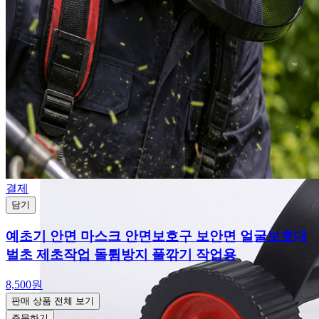
결제
담기
예초기 안면 마스크 안면보호구 보안면 얼굴보호대
벌초 제초작업 돌튐방지 풀깎기 작업용
8,500원
판매 상품 전체 보기
주문하기