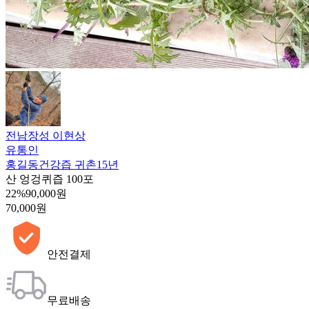
전남장성 이현상
유통인
홍길동건강즙 귀촌15년
산 엉겅퀴즙 100포
22%
90,000원
70,000원
안전결제
무료배송