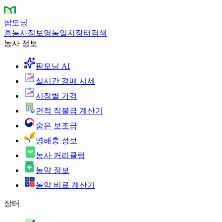
팜모닝
홈
농사정보
영농일지
장터
검색
농사 정보
팜모닝 AI
실시간 경매 시세
시장별 가격
면적 직불금 계산기
숨은 보조금
병해충 정보
농사 커리큘럼
농약 정보
농약 비료 계산기
장터