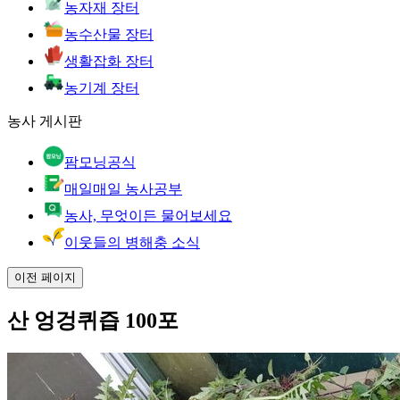
농자재 장터
농수산물 장터
생활잡화 장터
농기계 장터
농사 게시판
팜모닝공식
매일매일 농사공부
농사, 무엇이든 물어보세요
이웃들의 병해충 소식
이전 페이지
산 엉겅퀴즙 100포