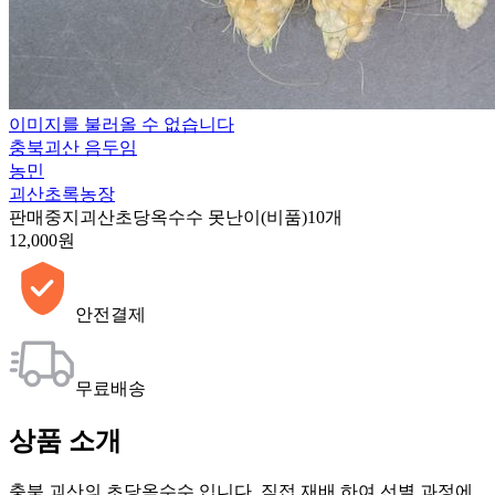
이미지를 불러올 수 없습니다
충북괴산 음두임
농민
괴산초록농장
판매중지
괴산초당옥수수 못난이(비품)10개
12,000원
안전결제
무료배송
상품 소개
충북 괴산의 초당옥수수 입니다. 직접 재배 하여 선별 과정에