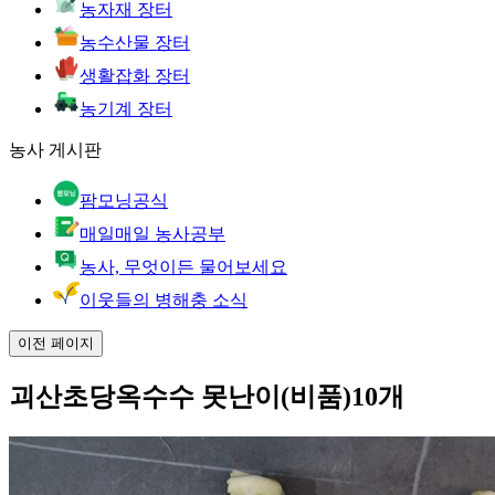
농자재 장터
농수산물 장터
생활잡화 장터
농기계 장터
농사 게시판
팜모닝공식
매일매일 농사공부
농사, 무엇이든 물어보세요
이웃들의 병해충 소식
이전 페이지
괴산초당옥수수 못난이(비품)10개