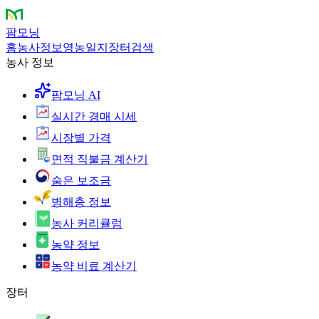
팜모닝
홈
농사정보
영농일지
장터
검색
농사 정보
팜모닝 AI
실시간 경매 시세
시장별 가격
면적 직불금 계산기
숨은 보조금
병해충 정보
농사 커리큘럼
농약 정보
농약 비료 계산기
장터