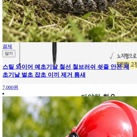
결제
담기
스틸 와이어 예초기날 철선 철브러쉬 쇳줄 안전 제
초기날 벌초 잡초 이끼 제거 틈새
7,000원