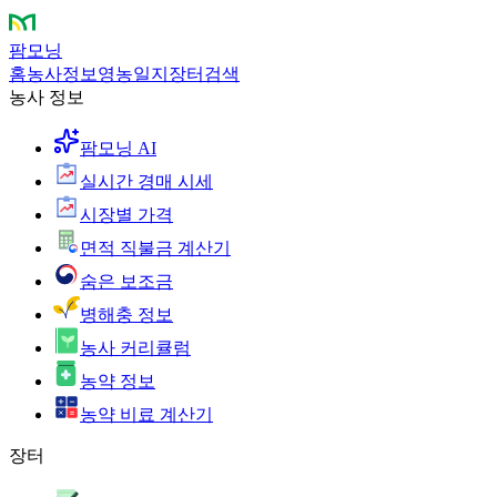
팜모닝
홈
농사정보
영농일지
장터
검색
농사 정보
팜모닝 AI
실시간 경매 시세
시장별 가격
면적 직불금 계산기
숨은 보조금
병해충 정보
농사 커리큘럼
농약 정보
농약 비료 계산기
장터