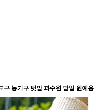
도구 농기구 텃밭 과수원 밭일 원예용