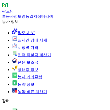
팜모닝
홈
농사정보
영농일지
장터
검색
농사 정보
팜모닝 AI
실시간 경매 시세
시장별 가격
면적 직불금 계산기
숨은 보조금
병해충 정보
농사 커리큘럼
농약 정보
농약 비료 계산기
장터