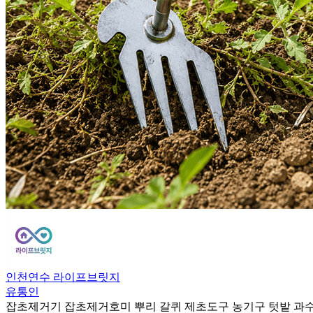
인천연수 라이프브릿지
유통인
잡초제거기 잡초제거호미 뿌리 갈퀴 제초도구 농기구 텃밭 과