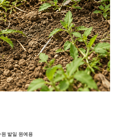
수원 밭일 원예용