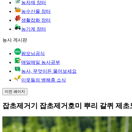
농자재 장터
농수산물 장터
생활잡화 장터
농기계 장터
농사 게시판
팜모닝공식
매일매일 농사공부
농사, 무엇이든 물어보세요
이웃들의 병해충 소식
이전 페이지
잡초제거기 잡초제거호미 뿌리 갈퀴 제초