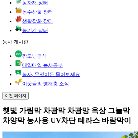
농자재 장터
농수산물 장터
생활잡화 장터
농기계 장터
농사 게시판
팜모닝공식
매일매일 농사공부
농사, 무엇이든 물어보세요
이웃들의 병해충 소식
이전 페이지
햇빛 가림막 차광막 차광망 옥상 그늘막
차양막 농사용 UV차단 테라스 바람막이