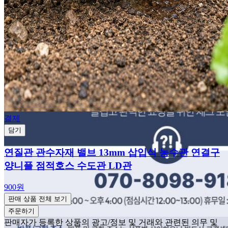
결제
담기
연질관 관수자재 밸브 13mm 삽입식 농수관 연결구
양니플 점적호스 수도관 LD관
900원
판매 상품 전체 보기
주문하기
판매자가 등록한 상품의 광고/정보 및 거래와 관련된 의무 및