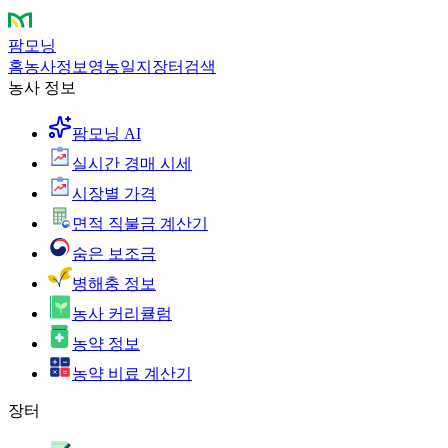
팜모닝
홈
농사정보
영농일지
장터
검색
농사 정보
팜모닝 AI
실시간 경매 시세
시장별 가격
면적 직불금 계산기
숨은 보조금
병해충 정보
농사 커리큘럼
농약 정보
농약 비료 계산기
장터