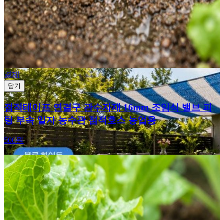
결제
담기
점적테이프 연결구 관수자재 16mm 조임식 밸브 피
팅 부속 일자 농수관 점적호스 농업용
500원