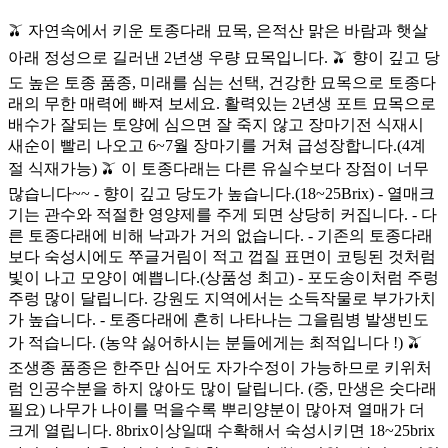
🫒 자연속에서 키운 토종다래 묘목, 은적산 맑은 바람과 햇살
아래 정성으로 길러낸 2년생 우량 묘목입니다. 🫒 향이 깊고 당
도 높은 토종 품종, 미래를 심는 선택, 건강한 묘목으로 토종다
래의 무한 매력에 빠져 보세요. 활력있는 2년생 포트 묘목으로
배수가 잘되는 토양에 심으면 잘 죽지 않고 장마기전 식재시
새순이 빨리 나오고 6~7월 장마기를 거쳐 급성장합니다.(4계
절 식재가능) 🫒 이 토종다래는 다른 유실수보다 장점이 너무
많습니다~~ - 향이 깊고 당도가 높습니다.(18~25Brix) - 열매크
기는 관수와 적절한 영양제를 주게 되면 상당히 커집니다. - 다
른 토종다래에 비해 낙과가 거의 없습니다. - 기존의 토종다래
보다 숙성시에도 쭈글거림이 적고 껍질 표면이 코팅된 것처럼
빛이 나고 모양이 예쁩니다.(상품성 최고) - 포도송이처럼 주렁
주렁 많이 달립니다. 강원도 지역에서는 소득작물로 부가가치
가 높습니다. - 토종다래에 흔히 나타나는 그을림병 발생빈도
가 적습니다. (농약 싫어하시는 분들에게는 최적입니다 !) 🫒
조생종 품종은 한주만 심어도 자가수정이 가능하므로 키위처
럼 인공수분을 하지 않아도 많이 달립니다. (중, 만생은 숫다래
필요) 나무가 나이를 먹을수록 뿌리양분이 많아져 열매가 더
크게 열립니다. 8brix이상일때 수확해서 숙성시키면 18~25brix