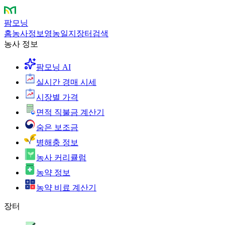
팜모닝
홈
농사정보
영농일지
장터
검색
농사 정보
팜모닝 AI
실시간 경매 시세
시장별 가격
면적 직불금 계산기
숨은 보조금
병해충 정보
농사 커리큘럼
농약 정보
농약 비료 계산기
장터