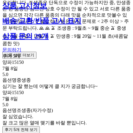
유리합니다. 조생종은 단독으로 수정이 가능하지만 중, 만생종
상품 고시정보
은 한 품종만 심으면 상호 수정이 안 될 수 있고 서로 다른 품종
을 심으면 각각 다른 품종의 다래 맛을 순차적으로 맛볼수 있
배송/교환/반품 고시 표지
기 때문입니다. 🥤 필요하신 분은 포장 문제로 < 2주 이상 > 주
문 부탁드립니다. 🙏 🙏 🫒 조생종 : 9월초 ~ 9월 중순 🫒 중생
상품 문의 29개
종 : 9월 15일 ~ 10월 초 🫒 만생종 : 9월 20일 ~ 11월 초(새콤달
콤한 맛)
문의하기
상품 설명 더보기
후기 5개
양파15150
7월 8일
5.0
옵션명
중생종
심기는 잘 했는데 어떻게 클 지가 궁금합니다~
양파15150
7월 8일
5.0
옵션명
조생종(자가수정)
잘 심었습니다.
잘 크고 많은 열매 맺기를 바랄 뿐입니다.
후기 5개 전체 보기