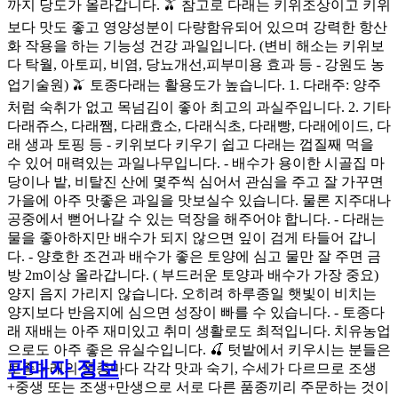
까지 당도가 올라갑니다. 🫒 참고로 다래는 키위조상이고 키위
보다 맛도 좋고 영양성분이 다량함유되어 있으며 강력한 항산
화 작용을 하는 기능성 건강 과일입니다. (변비 해소는 키위보
다 탁월, 아토피, 비염, 당뇨개선,피부미용 효과 등 - 강원도 농
업기술원) 🫒 토종다래는 활용도가 높습니다. 1. 다래주: 양주
처럼 숙취가 없고 목넘김이 좋아 최고의 과실주입니다. 2. 기타
다래쥬스, 다래쨈, 다래효소, 다래식초, 다래빵, 다래에이드, 다
래 생과 토핑 등 - 키위보다 키우기 쉽고 다래는 껍질째 먹을
수 있어 매력있는 과일나무입니다. - 배수가 용이한 시골집 마
당이나 밭, 비탈진 산에 몇주씩 심어서 관심을 주고 잘 가꾸면
가을에 아주 맛좋은 과일을 맛보실수 있습니다. 물론 지주대나
공중에서 뻗어나갈 수 있는 덕장을 해주어야 합니다. - 다래는
물을 좋아하지만 배수가 되지 않으면 잎이 검게 타들어 갑니
다. - 양호한 조건과 배수가 좋은 토양에 심고 물만 잘 주면 금
방 2m이상 올라갑니다. ( 부드러운 토양과 배수가 가장 중요)
양지 음지 가리지 않습니다. 오히려 하루종일 햇빛이 비치는
양지보다 반음지에 심으면 성장이 빠를 수 있습니다. - 토종다
래 재배는 아주 재미있고 취미 생활로도 최적입니다. 치유농업
으로도 아주 좋은 유실수입니다. 🍒 텃밭에서 키우시는 분들은
판매자 정보
토종다래의 품종마다 각각 맛과 숙기, 수세가 다르므로 조생
+중생 또는 조생+만생으로 서로 다른 품종끼리 주문하는 것이