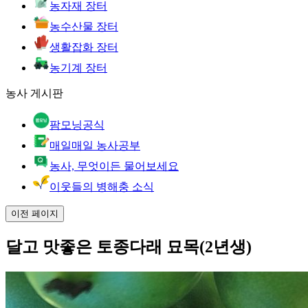
농자재 장터
농수산물 장터
생활잡화 장터
농기계 장터
농사 게시판
팜모닝공식
매일매일 농사공부
농사, 무엇이든 물어보세요
이웃들의 병해충 소식
이전 페이지
달고 맛좋은 토종다래 묘목(2년생)