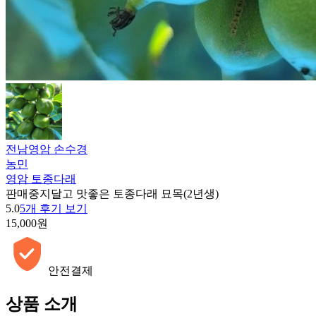
전남영암 손수경
농민
영암 토종다래
판매중지
달고 맛좋은 토종다래 묘목(2년생)
5.0
5개 후기 보기
15,000원
안전결제
상품 소개