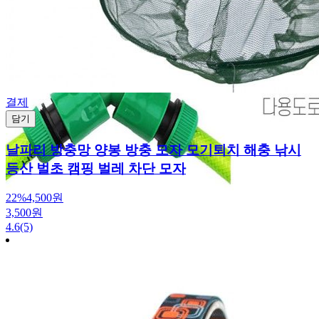
결제
담기
날파리 방충망 양봉 방충 모자 모기퇴치 해충 낚시
등산 벌초 캠핑 벌레 차단 모자
22%
4,500원
3,500원
4.6
(5)