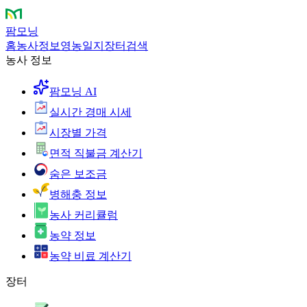
팜모닝
홈
농사정보
영농일지
장터
검색
농사 정보
팜모닝 AI
실시간 경매 시세
시장별 가격
면적 직불금 계산기
숨은 보조금
병해충 정보
농사 커리큘럼
농약 정보
농약 비료 계산기
장터