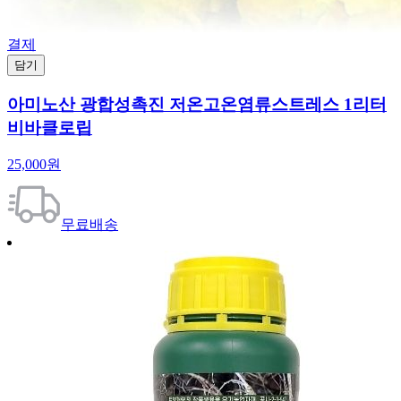
결제
담기
아미노산 광합성촉진 저온고온염류스트레스 1리터
비바클로립
25,000원
무료배송