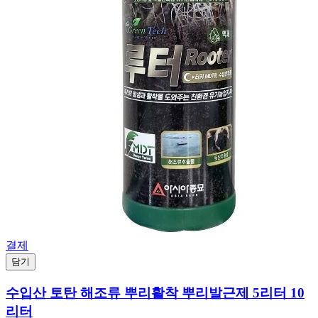
결제
담기
수입산 토탄 해조류 뿌리활착 뿌리발근제 5리터 10
리터