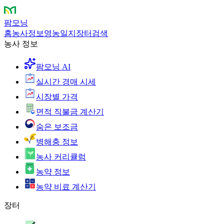
팜모닝
홈
농사정보
영농일지
장터
검색
농사 정보
팜모닝 AI
실시간 경매 시세
시장별 가격
면적 직불금 계산기
숨은 보조금
병해충 정보
농사 커리큘럼
농약 정보
농약 비료 계산기
장터