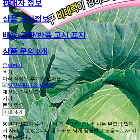
판매자 정보
상품 고시정보
배송/교환/반품 고시 표지
상품 문의 0개
문의하기
후기
아직 작성된 후기가 없어요
대전동구 씨앗드림
기타
본인 인증
이웃 추가
50년이상 딸기 수박 밤 벼 등 농업에 종사하시는 부모님 밑에
서 자라고 보았습니다 종자라도 싸게 공급하고 도움되고자 시
작했습니다...