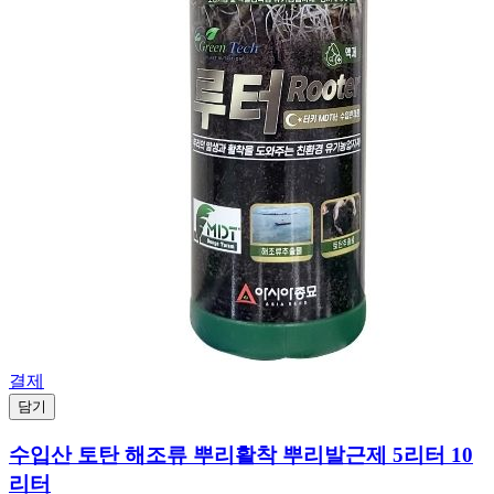
결제
담기
수입산 토탄 해조류 뿌리활착 뿌리발근제 5리터 10
리터