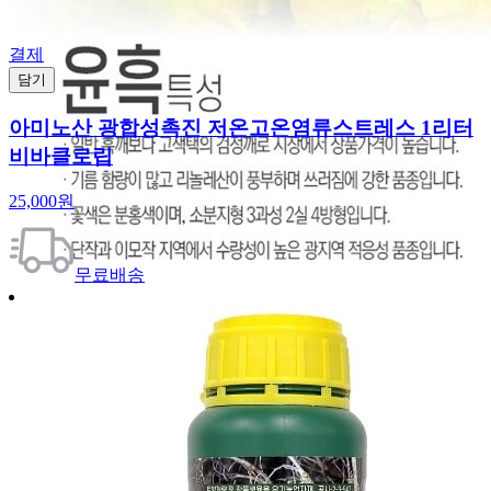
결제
담기
아미노산 광합성촉진 저온고온염류스트레스 1리터
비바클로립
25,000원
무료배송