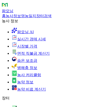
팜모닝
홈
농사정보
영농일지
장터
검색
농사 정보
팜모닝 AI
실시간 경매 시세
시장별 가격
면적 직불금 계산기
숨은 보조금
병해충 정보
농사 커리큘럼
농약 정보
농약 비료 계산기
장터