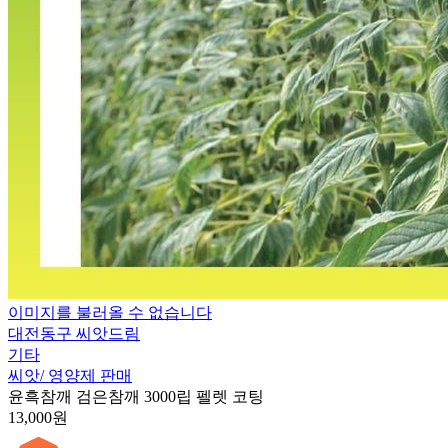
이미지를 불러올 수 없습니다
대전동구 씨앗드림
기타
씨앗/ 영양제 판매
윤흑참깨 검은참깨 3000립 펠렛 코팅
13,000원