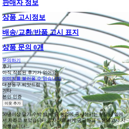
판매자 정보
상품 고시정보
배송/교환/반품 고시 표지
상품 문의 0개
문의하기
후기
아직 작성된 후기가 없어요
이미지를 불러올 수 없습니다
대전동구 씨앗드림
기타
본인 인증
이웃 추가
50년이상 딸기 수박 밤 벼 등 농업에 종사하시는 부모님 밑에
서 자라고 보았습니다 종자라도 싸게 공급하고 도움되고자 시
작했습니다...