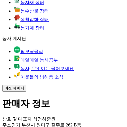
농자재 장터
농수산물 장터
생활잡화 장터
농기계 장터
농사 게시판
팜모닝공식
매일매일 농사공부
농사, 무엇이든 물어보세요
이웃들의 병해충 소식
이전 페이지
판매자 정보
상호 및 대표자 성명
허준원
주소
경기 부천시 원미구 길주로 262 B동