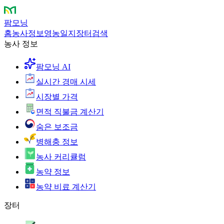
팜모닝
홈
농사정보
영농일지
장터
검색
농사 정보
팜모닝 AI
실시간 경매 시세
시장별 가격
면적 직불금 계산기
숨은 보조금
병해충 정보
농사 커리큘럼
농약 정보
농약 비료 계산기
장터