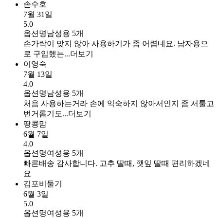
손수호
7월 31일
5.0
옵션명
남성용 5개
손가락이 맞지 않아 사용하기가 좀 어렵네요. 남자용으
로 구입했는...
더보기
이영숙
7월 13일
4.0
옵션명
남성용 5개
처음 사용하는거라 손에 익숙하지 않아서인지 좀 서툴고
번거롭기도...
더보기
땅콩맘
6월 7일
4.0
옵션명
여성용 5개
빠른배송 감사합니다. 고추 딸때, 깻잎 딸때 편리하겠네
요
김포비둘기
6월 3일
5.0
옵션명
여성용 5개