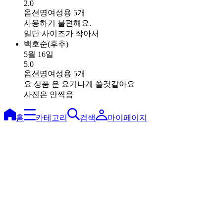
2.0
옵션명
여성용 5개
사용하기 불편해요.
일단 사이즈가 작아서
백호순(후추)
5월 16일
5.0
옵션명
여성용 5개
요 상품 은 요기나게 쓸것같아요
사진은 안찍음
홈
카테고리
검색
마이페이지