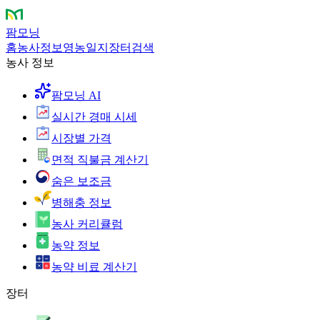
팜모닝
홈
농사정보
영농일지
장터
검색
농사 정보
팜모닝 AI
실시간 경매 시세
시장별 가격
면적 직불금 계산기
숨은 보조금
병해충 정보
농사 커리큘럼
농약 정보
농약 비료 계산기
장터