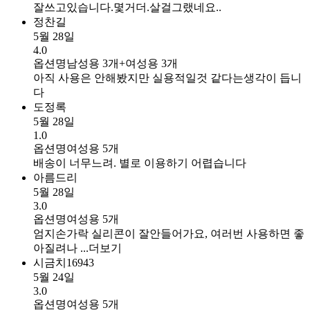
잘쓰고있습니다.몇거더.살걸그랬네요..
정찬길
5월 28일
4.0
옵션명
남성용 3개+여성용 3개
아직 사용은 안해봤지만 실용적일것 같다는생각이 듭니
다
도정록
5월 28일
1.0
옵션명
여성용 5개
배송이 너무느려. 별로 이용하기 어렵습니다
아름드리
5월 28일
3.0
옵션명
여성용 5개
엄지손가락 실리콘이 잘안들어가요, 여러번 사용하면 좋
아질려나 ...
더보기
시금치16943
5월 24일
3.0
옵션명
여성용 5개