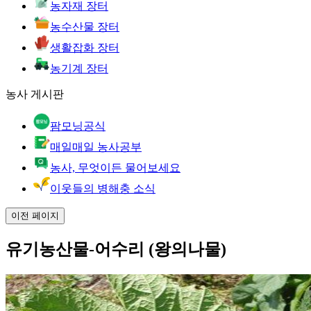
농자재 장터
농수산물 장터
생활잡화 장터
농기계 장터
농사 게시판
팜모닝공식
매일매일 농사공부
농사, 무엇이든 물어보세요
이웃들의 병해충 소식
이전 페이지
유기농산물-어수리 (왕의나물)