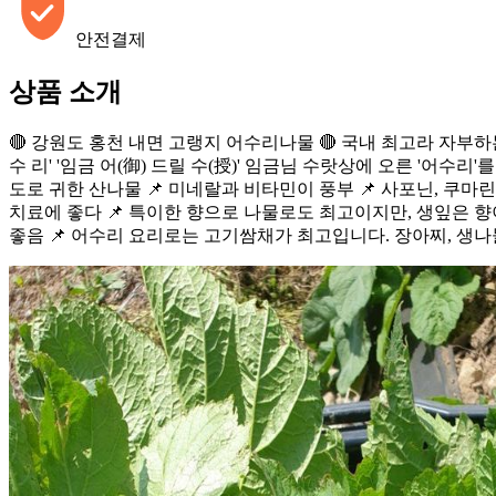
안전결제
상품 소개
🔴 강원도 홍천 내면 고랭지 어수리나물 🔴 국내 최고라 자부하는
수 리' '임금 어(御) 드릴 수(授)' 임금님 수랏상에 오른 '어
도로 귀한 산나물 📌 미네랄과 비타민이 풍부 📌 사포닌, 쿠마
치료에 좋다 📌 특이한 향으로 나물로도 최고이지만, 생잎은 향
좋음 📌 어수리 요리로는 고기쌈채가 최고입니다. 장아찌, 생나