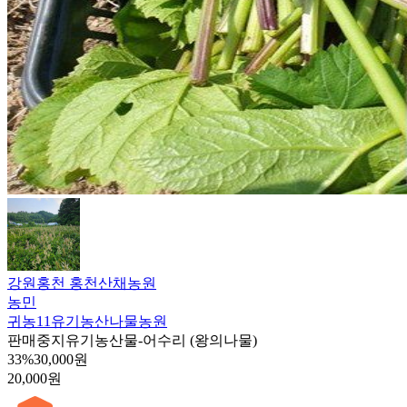
강원홍천 홍천산채농원
농민
귀농11유기농산나물농원
판매중지
유기농산물-어수리 (왕의나물)
33%
30,000원
20,000원