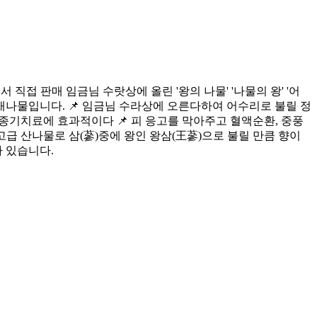
 직접 판매 임금님 수랏상에 올린 '왕의 나물' '나물의 왕' '어
급 산채나물입니다. 📌 임금님 수라상에 오른다하여 어수리로 불릴 정
, 종기치료에 효과적이다 📌 피 응고를 막아주고 혈액순환, 중풍
고급 산나물로 삼(蔘)중에 왕인 왕삼(王蔘)으로 불릴 만큼 향이
가 있습니다.