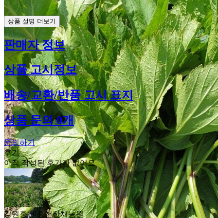
상품 설명 더보기
판매자 정보
상품 고시정보
배송/교환/반품 고시 표지
상품 문의 0개
문의하기
후기
아직 작성된 후기가 없어요
강원홍천 홍천산채농원