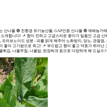
 산나물 🔴 친환경 유기농산물, GAP인증 산나물 🔴 재배농가에서
수리'를 소개합니다! 📌 향이 진하고 고급스러운 풍미가 일품인 고
린, 프라보노이드 성분 - 피를 맑게 해주어 노화방지, 당뇨, 관절염
이 좋아 고기쌈으로 최고! 📌 부드럽고 향이 좋고 약효가 뛰어난 
물튀김, 나물무침, 나물밥, 된장찌개 등으로 다양하게 해 드실수