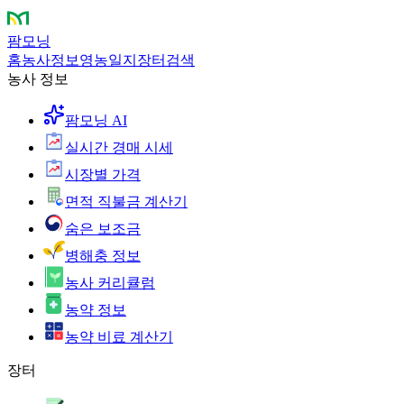
팜모닝
홈
농사정보
영농일지
장터
검색
농사 정보
팜모닝 AI
실시간 경매 시세
시장별 가격
면적 직불금 계산기
숨은 보조금
병해충 정보
농사 커리큘럼
농약 정보
농약 비료 계산기
장터