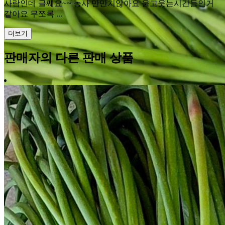
사람인데 글쎄요~~ 농사 만만치않아요 울고웃는시간들인거
같아요 무쪼록 ...
더보기
판매자의 다른 판매 상품