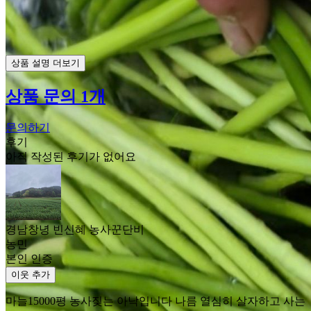
상품 설명 더보기
상품 문의 1개
문의하기
후기
아직 작성된 후기가 없어요
경남창녕 빈신혜 농사꾼단비
농민
본인 인증
이웃 추가
마늘15000평 농사짖는 아낙입니다 나름 열심히 살자하고 사는