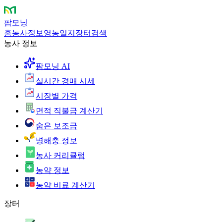
팜모닝
홈
농사정보
영농일지
장터
검색
농사 정보
팜모닝 AI
실시간 경매 시세
시장별 가격
면적 직불금 계산기
숨은 보조금
병해충 정보
농사 커리큘럼
농약 정보
농약 비료 계산기
장터