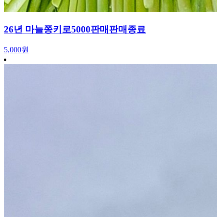
26년 마늘쫑키로5000판매판매종료
5,000원