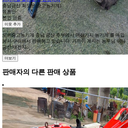
충남금산 최도윤(중고농기계)
유통인
본인 인증
이웃 추가
도윤중고농기계 충남 금산 추부에서 여러가지 농기계 를 매입
해서 수리해서 판매하고 있습니다. 가까이 계시는 농우님 이나
금산,대전지...
더보기
판매자의 다른 판매 상품