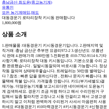
충남금산 최도윤(중고농기계)
유통인
모든 농기계매입,매도
대동경운기 로타리장착 키시동 판매합니다
1,800,000원
상품 소개
1.판매물품 :대동경운기 키시동경운기입니다. 2.판매지역 및
직거래 :충남 금산군 추부면 요광리972-2 3.생산년도 :모름년
식 판매 4.판매가격 :180만원 5.전화번호 :010-7702-9114 6.기타
사항기록: 로타리장착 대동 키시동입니다. 기본소모품 수리 교
환 완료했습니다 . 일발시동잘되며 바로사용 가능합니다. 정상
작동 잘되며 상태매우좋습니다. 트레일러는 50만원 별매입니
다 7.참조 : 빠른 답을 원하신다면 , 전화나 문자가 빠릅니댜. 화
물택배 착불 입니다. 가격절충 안됩니다. 카드(부가세별도)결
재가능. 더많은농기계를 보고시프다면 네이버에서 도윤농기
계 검색하세요. 경운기 조금 저렴 하다고 해서 수리안된거 구
입해서 일좀 할라치면 고장나고 시동 안걸리고 해서 고생고생
하시지 말고 이처럼 완벽하게 수리된거 사셔서 마음편히 사용
하세요 #대동경운기 #10마력경운기 #키시동경운기 #신형경운