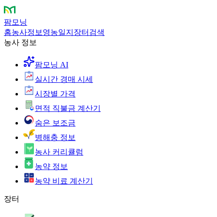
팜모닝
홈
농사정보
영농일지
장터
검색
농사 정보
팜모닝 AI
실시간 경매 시세
시장별 가격
면적 직불금 계산기
숨은 보조금
병해충 정보
농사 커리큘럼
농약 정보
농약 비료 계산기
장터