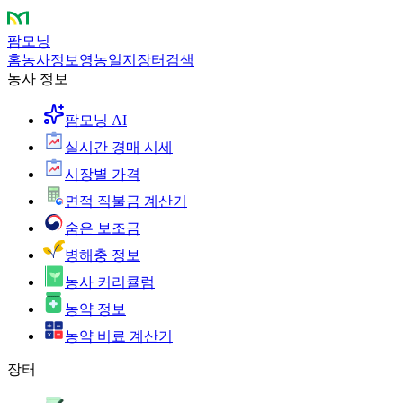
팜모닝
홈
농사정보
영농일지
장터
검색
농사 정보
팜모닝 AI
실시간 경매 시세
시장별 가격
면적 직불금 계산기
숨은 보조금
병해충 정보
농사 커리큘럼
농약 정보
농약 비료 계산기
장터