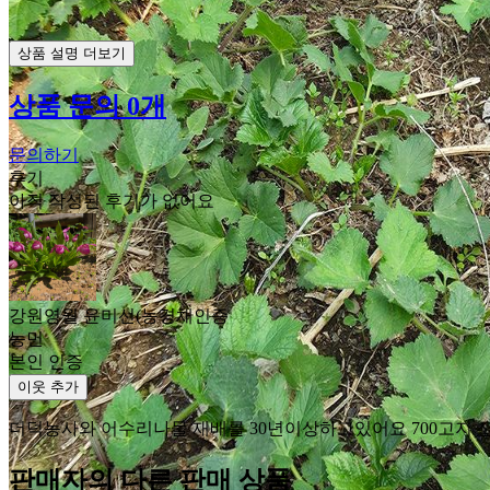
상품 설명 더보기
상품 문의 0개
문의하기
후기
아직 작성된 후기가 없어요
강원영월 윤미선(농경채인증
농민
본인 인증
이웃 추가
더덕농사와 어수리나물 재배를 30년이상하고있어요 700고지 산골
판매자의 다른 판매 상품