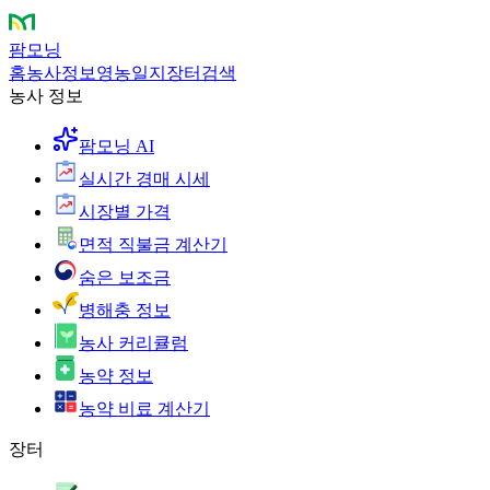
팜모닝
홈
농사정보
영농일지
장터
검색
농사 정보
팜모닝 AI
실시간 경매 시세
시장별 가격
면적 직불금 계산기
숨은 보조금
병해충 정보
농사 커리큘럼
농약 정보
농약 비료 계산기
장터