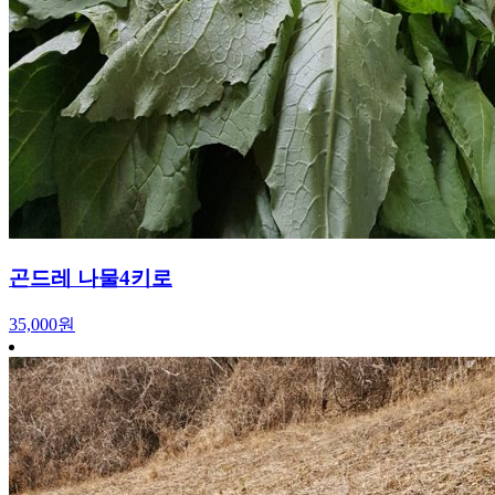
곤드레 나물4키로
35,000원