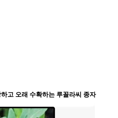
 강하고 오래 수확하는 루꼴라씨 종자