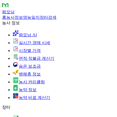
팜모닝
홈
농사정보
영농일지
장터
검색
농사 정보
팜모닝 AI
실시간 경매 시세
시장별 가격
면적 직불금 계산기
숨은 보조금
병해충 정보
농사 커리큘럼
농약 정보
농약 비료 계산기
장터