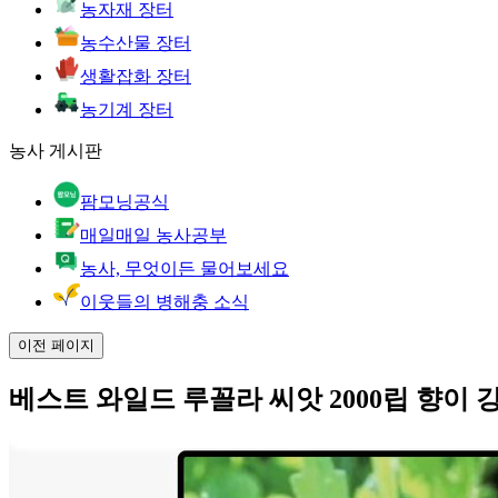
농자재 장터
농수산물 장터
생활잡화 장터
농기계 장터
농사 게시판
팜모닝공식
매일매일 농사공부
농사, 무엇이든 물어보세요
이웃들의 병해충 소식
이전 페이지
베스트 와일드 루꼴라 씨앗 2000립 향이