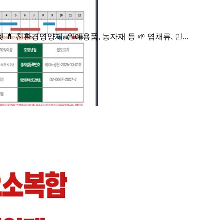
💊 친환경영양제, 원예용품, 농자재 등 🌱 엽채류, 민...