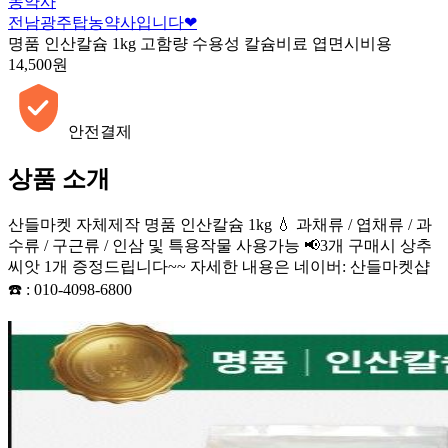
농약사
전남광주탑농약사입니다❤
명품 인산칼슘 1kg 고함량 수용성 칼슘비료 엽면시비용
14,500원
안전결제
상품 소개
산들마켓 자체제작 명품 인산칼슘 1kg 💧 과채류 / 엽채류 / 과
수류 / 구근류 / 인삼 및 특용작물 사용가능 📢3개 구매시 상추
씨앗 1개 증정드립니다~~ 자세한 내용은 네이버: 산들마켓샵
☎️ : 010-4098-6800