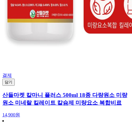
결제
담기
산들마켓 칼마니 플러스 500ml 18종 다량원소 미량
원소 미네랄 킬레이트 칼슘제 미량요소 복합비료
14,900원