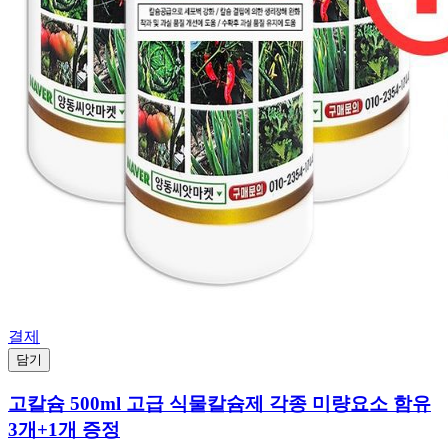
결제
담기
고칼슘 500ml 고급 식물칼슘제 각종 미량요소 함유
3개+1개 증정