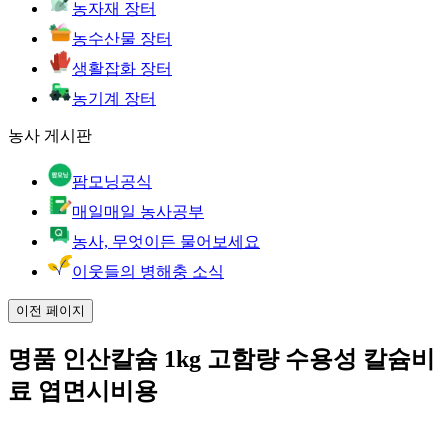
농자재 장터
농수산물 장터
생활잡화 장터
농기계 장터
농사 게시판
팜모닝공식
매일매일 농사공부
농사, 무엇이든 물어보세요
이웃들의 병해충 소식
이전 페이지
명품 인산칼슘 1kg 고함량 수용성 칼슘비
료 엽면시비용