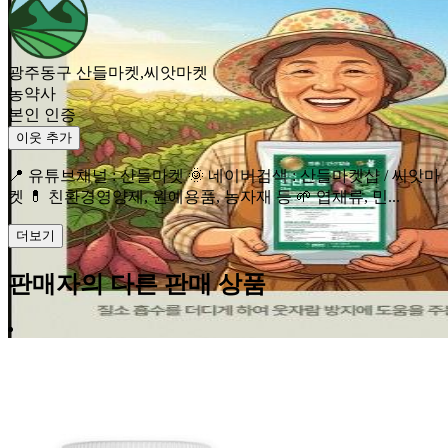
광주동구 산들마켓,씨앗마켓
농약사
본인 인증
이웃 추가
📍 유튜브채널 : 산들마켓 🌞 네이버검색 : 산들마켓샵 / 씨앗마
켓 💊 친환경영양제, 원예용품, 농자재 등 🌱 엽채류, 민...
더보기
판매자의 다른 판매 상품