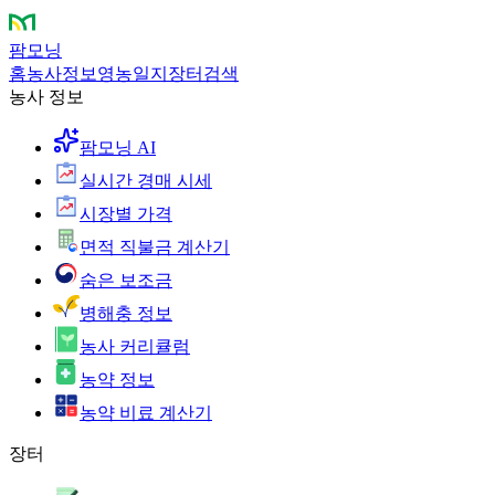
팜모닝
홈
농사정보
영농일지
장터
검색
농사 정보
팜모닝 AI
실시간 경매 시세
시장별 가격
면적 직불금 계산기
숨은 보조금
병해충 정보
농사 커리큘럼
농약 정보
농약 비료 계산기
장터