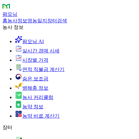
팜모닝
홈
농사정보
영농일지
장터
검색
농사 정보
팜모닝 AI
실시간 경매 시세
시장별 가격
면적 직불금 계산기
숨은 보조금
병해충 정보
농사 커리큘럼
농약 정보
농약 비료 계산기
장터