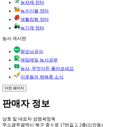
농자재 장터
농수산물 장터
생활잡화 장터
농기계 장터
농사 게시판
팜모닝공식
매일매일 농사공부
농사, 무엇이든 물어보세요
이웃들의 병해충 소식
이전 페이지
판매자 정보
상호 및 대표자 성명
곽정욱
주소
광주광역시 북구 중ㅎ로 17번길 2, 2층(신안동)