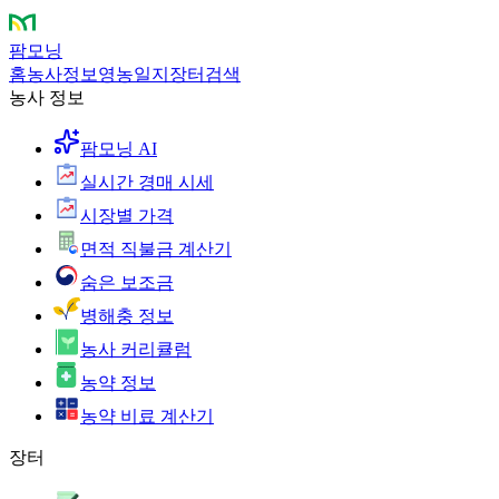
팜모닝
홈
농사정보
영농일지
장터
검색
농사 정보
팜모닝 AI
실시간 경매 시세
시장별 가격
면적 직불금 계산기
숨은 보조금
병해충 정보
농사 커리큘럼
농약 정보
농약 비료 계산기
장터