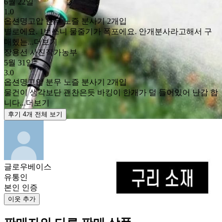
6월 22일
1.0
옵션명
고압 분무 노즐 분사기 2개입
별로에요. 1번쓰니 물줄기가 폭포에요. 안개분사라고해서 구
매헸는...
더보기
장용선 사진작가농부
5월 31일
3.0
옵션명
고압 분무 노즐 분사기 2개입
물건이 생각보단 괜찬은듯 바킹이 한개가 덜 들어있어 난감 합
니다...
더보기
후기 4개 전체 보기
글로우베이스
유통인
본인 인증
이웃 추가