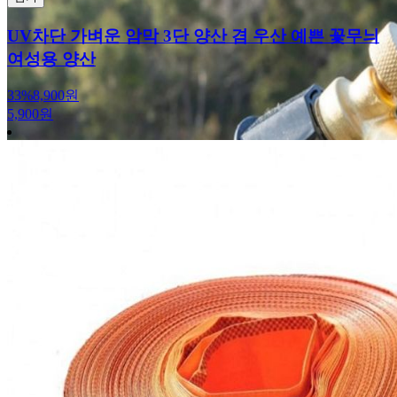
UV차단 가벼운 암막 3단 양산 겸 우산 예쁜 꽃무늬
여성용 양산
33%
8,900원
5,900원