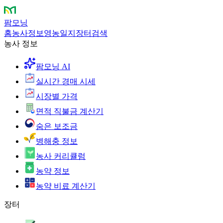
팜모닝
홈
농사정보
영농일지
장터
검색
농사 정보
팜모닝 AI
실시간 경매 시세
시장별 가격
면적 직불금 계산기
숨은 보조금
병해충 정보
농사 커리큘럼
농약 정보
농약 비료 계산기
장터