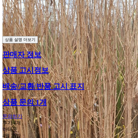
상품 설명 더보기
판매자 정보
상품 고시정보
배송/교환/반품 고시 표지
상품 문의 1개
문의하기
후기 4개
하태문
4월 25일