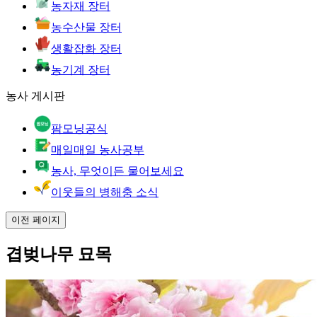
농자재 장터
농수산물 장터
생활잡화 장터
농기계 장터
농사 게시판
팜모닝공식
매일매일 농사공부
농사, 무엇이든 물어보세요
이웃들의 병해충 소식
이전 페이지
겹벚나무 묘목