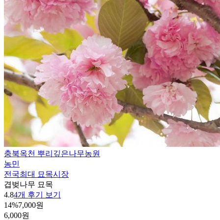
충북옥천 뿌리깊은나무농원
농민
전국최대 묘목시장
겹벚나무 묘목
4.8
4개 후기 보기
14%
7,000원
6,000원