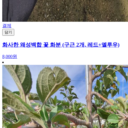
결제
담기
화사한 왜성백합 꽃 화분 (구근 2개, 레드+옐루우)
8,000원