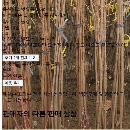
5.0
옵션명
겹벚묘목 1.5m 내외
빠른 배송 및 좋은 상품 감사합니다.
향기나무농장
4월 14일
5.0
옵션명
겹벚묘목 1.5m 내외
꽃은 피어야 알겠지만 묘목3개가 다 잎도 나오고 잘크고 있어
요 ...
더보기
후기 4개 전체 보기
충북옥천 뿌리깊은나무농원
농민
본인 인증
이웃 추가
유실수/조경수 전문 생산 농원입니다. 방문구매 및 온락인 구
매도 가능합니다.^^
판매자의 다른 판매 상품