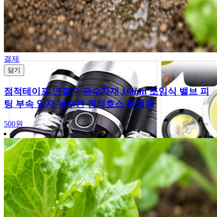
결제
담기
점적테이프 연결구 관수자재 16mm 조임식 밸브 피
팅 부속 일자 농수관 점적호스 농업용
500원