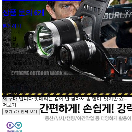
상품 문의 6개
문의하기
후기 7개
김용환
6월 19일
1.0
옵션명
1개
아직 납품전 입니다. 품절로 납품이 지연되고 있다고 합니다.
기...
더보기
정남기
6월 11일
5.0
옵션명
1개
재 구매 입니다 밧데리는 같이 안 팔아서 좀 험이. 잇지만 쇼...
더보기
후기 7개 전체 보기