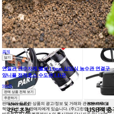
결제
담기
연질관 관수자재 밸브 13mm 삽입식 농수관 연결구
양니플 점적호스 수도관 LD관
900원
판매 상품 전체 보기
주문하기
판매자가 등록한 상품의 광고/정보 및 거래와 관련된 의무 및
책임 등은 모두 판매자에게 있습니다. (주)그린랩스는 통신판