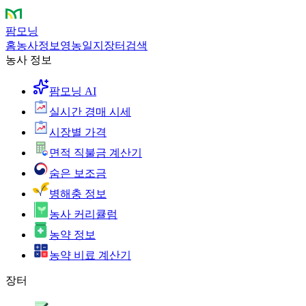
팜모닝
홈
농사정보
영농일지
장터
검색
농사 정보
팜모닝 AI
실시간 경매 시세
시장별 가격
면적 직불금 계산기
숨은 보조금
병해충 정보
농사 커리큘럼
농약 정보
농약 비료 계산기
장터