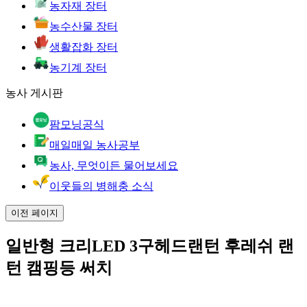
농자재 장터
농수산물 장터
생활잡화 장터
농기계 장터
농사 게시판
팜모닝공식
매일매일 농사공부
농사, 무엇이든 물어보세요
이웃들의 병해충 소식
이전 페이지
일반형 크리LED 3구헤드랜턴 후레쉬 랜
턴 캠핑등 써치