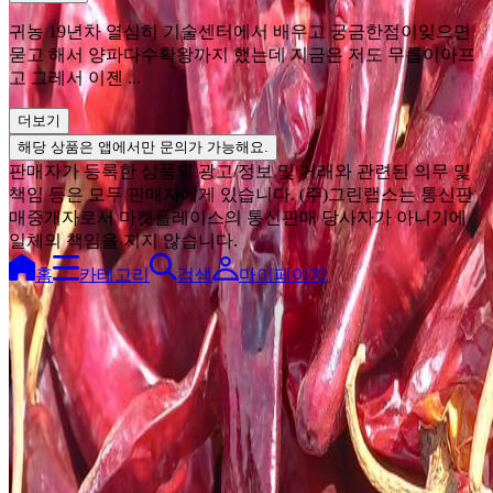
귀농 19년차 열심히 기술센터에서 배우고 궁금한점이잊으면
묻고 해서 양파다수확왕까지 했는데 지금은 저도 무릅이아프
고 그레서 이젠 ...
더보기
해당 상품은 앱에서만 문의가 가능해요.
판매자가 등록한 상품의 광고/정보 및 거래와 관련된 의무 및
책임 등은 모두 판매자에게 있습니다. (주)그린랩스는 통신판
매중개자로서 마켓플레이스의 통신판매 당사자가 아니기에
일체의 책임을 지지 않습니다.
홈
카테고리
검색
마이페이지