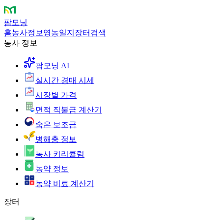
팜모닝
홈
농사정보
영농일지
장터
검색
농사 정보
팜모닝 AI
실시간 경매 시세
시장별 가격
면적 직불금 계산기
숨은 보조금
병해충 정보
농사 커리큘럼
농약 정보
농약 비료 계산기
장터