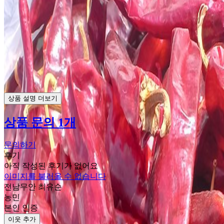
상품 설명 더보기
상품 문의 1개
문의하기
후기
아직 작성된 후기가 없어요
이미지를 불러올 수 없습니다
전남무안 최유순
농민
본인 인증
이웃 추가