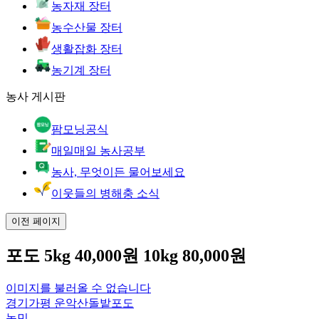
농자재 장터
농수산물 장터
생활잡화 장터
농기계 장터
농사 게시판
팜모닝공식
매일매일 농사공부
농사, 무엇이든 물어보세요
이웃들의 병해충 소식
이전 페이지
포도 5kg 40,000원 10kg 80,000원
이미지를 불러올 수 없습니다
경기가평 운악산돌밭포도
농민