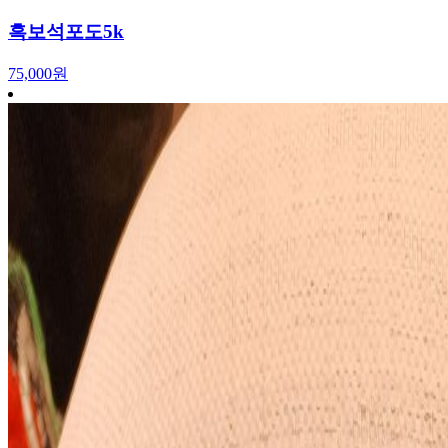
흑보석포도5k
75,000원