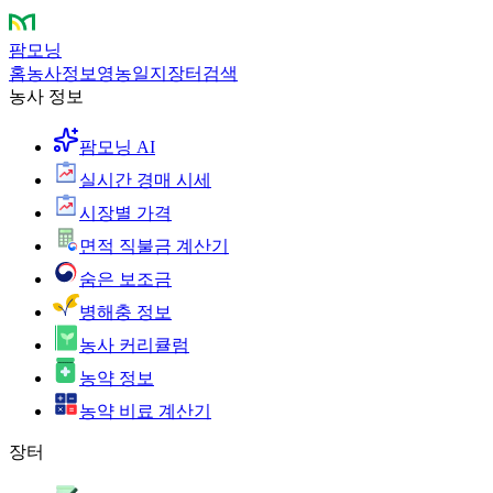
팜모닝
홈
농사정보
영농일지
장터
검색
농사 정보
팜모닝 AI
실시간 경매 시세
시장별 가격
면적 직불금 계산기
숨은 보조금
병해충 정보
농사 커리큘럼
농약 정보
농약 비료 계산기
장터