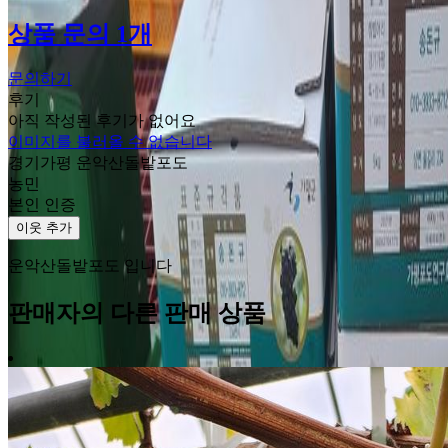
상품 문의 1개
문의하기
후기
아직 작성된 후기가 없어요
이미지를 불러올 수 없습니다
경기가평 운악산돌밭포도
농민
본인 인증
이웃 추가
운악산돌밭포도 입니다
판매자의 다른 판매 상품