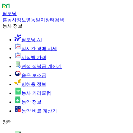
팜모닝
홈
농사정보
영농일지
장터
검색
농사 정보
팜모닝 AI
실시간 경매 시세
시장별 가격
면적 직불금 계산기
숨은 보조금
병해충 정보
농사 커리큘럼
농약 정보
농약 비료 계산기
장터