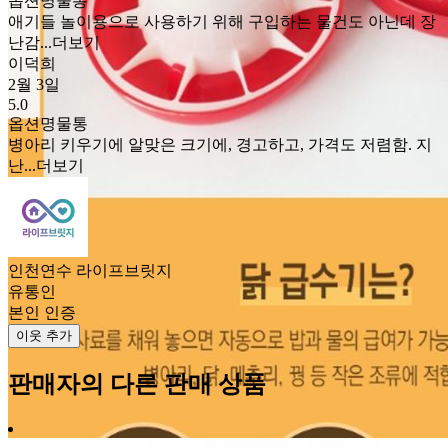
옵션명
물통
애기들 놀이용으로 사용하기 위해 구입하는 물건도 아닌데 장
난감...
더보기
이덕희
2월 3일
5.0
옵션명
물통
병아리 키우기에 알맞은 크기에, 경고하고, 가격도 저렴함. 지
난...
더보기
인천연수 라이프브릿지
유통인
본인 인증
이웃 추가
판매자의 다른 판매 상품