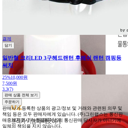
결제
담기
일반형 크리LED 3구헤드랜턴 후레쉬 랜턴 캠핑등
써치
25%
10,000원
7,500원
3.3
(7)
판매 상품 전체 보기
주문하기
판매자가 등록한 상품의 광고/정보 및 거래와 관련된 의무 및
책임 등은 모두 판매자에게 있습니다. (주)그린랩스는 통신판
매중개자로서 마켓플레이스의 통신판매 당사자가 아니기에
일체의 책임을 지지 않습니다.