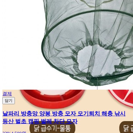
결제
담기
날파리 방충망 양봉 방충 모자 모기퇴치 해충 낚시
등산 벌초 캠핑 벌레 차단 모자