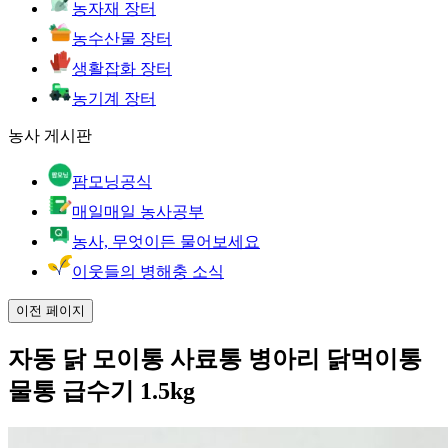
농자재 장터
농수산물 장터
생활잡화 장터
농기계 장터
농사 게시판
팜모닝공식
매일매일 농사공부
농사, 무엇이든 물어보세요
이웃들의 병해충 소식
이전 페이지
자동 닭 모이통 사료통 병아리 닭먹이통
물통 급수기 1.5kg